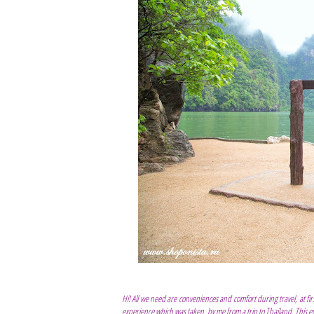
Hi! All we need are conveniences and comfort during travel, at fi
experience which was taken by me from a trip to Thailand. This exper