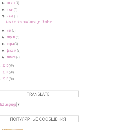
августа
(3)
►
июля
(4)
►
июня
(1)
▼
Мои 6 #lifehacks о Таиланде. Thailand...
мая
(2)
►
апреля
(5)
►
марта
(3)
►
февраля
(3)
►
января
(2)
►
2015
(79)
►
2014
(90)
►
2013
(30)
►
TRANSLATE
elect Language
▼
ПОПУЛЯРНЫЕ СООБЩЕНИЯ