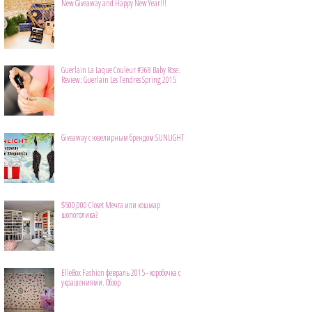
New Giveaway and Happy New Year!!!
Guerlain La Laque Couleur #368 Baby Rose.
Review: Guerlain Les Tendres Spring 2015
Giveaway с ювелирным брендом SUNLIGHT
$500,000 Closet Мечта или кошмар
шопоголика?
ElleBox Fashion февраль 2015 - коробочка с
украшениями. Обзор