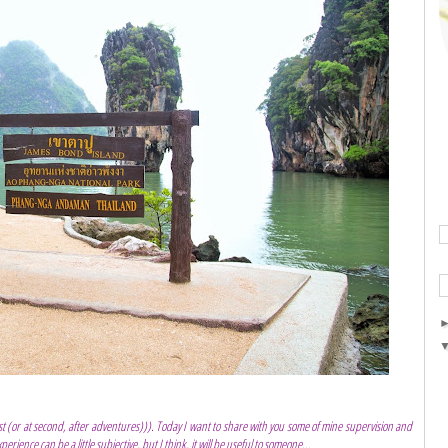
rst (or at second, after adventures))). Today I want to share with you some of mine supervision and
ience can be a little subjective, but I think, it will be useful to someone...