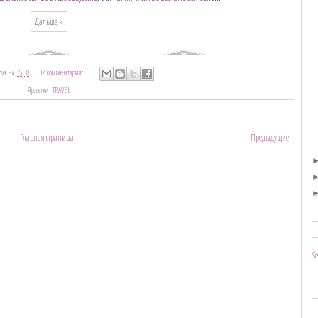
Дальше »
ova
на
15:31
32 комментария:
Ярлыки:
TRAVEL
Главная страница
Предыдущие
S