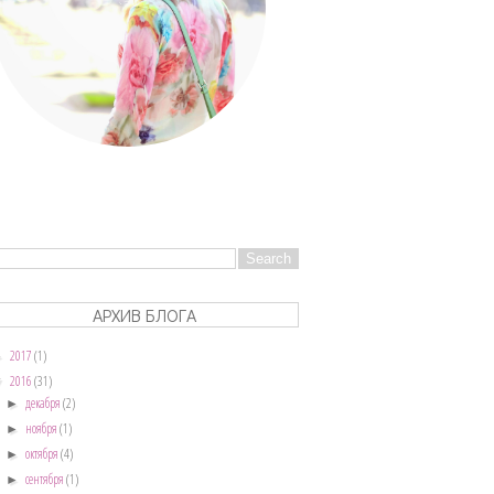
АРХИВ БЛОГА
2017
(1)
►
2016
(31)
▼
декабря
(2)
►
ноября
(1)
►
октября
(4)
►
сентября
(1)
►