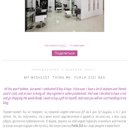
Oxana Arutyunova
на
04:12
56 комментариев:
Поделиться
ПОНЕДЕЛЬНИК, 1 ДЕКАБРЯ 2014 Г.
MY WISHLIST. THING #6. FURLA ZIZI BAG
Hi! You won't believe, last week I celebrated B'day 4 days. It because I have a lot of relatives and friends
(and it cool), and at once to bring all they together is rather problematic. And now I decided to have a rest
and go shopping this week (finally I want to buy a gift for myself). And soon you will see such handbag in my
blog.
Привет-привет! Вы не поверите, на прошлой неделе отмечала ДР аж 4 дня ))) Свадьбы и то 2 дня
гуляют. Но, так получилось, что у меня много родственников и друзей (и это классно), а всех сразу
собрать достаточно проблематично. В общем, решила на этой неделе отдохнуть и заняться шоппингом
(в конце-концов подарок себе купить). Вот такую сумочку
Furla Zizi
вы скоро увидите в моем блоге.