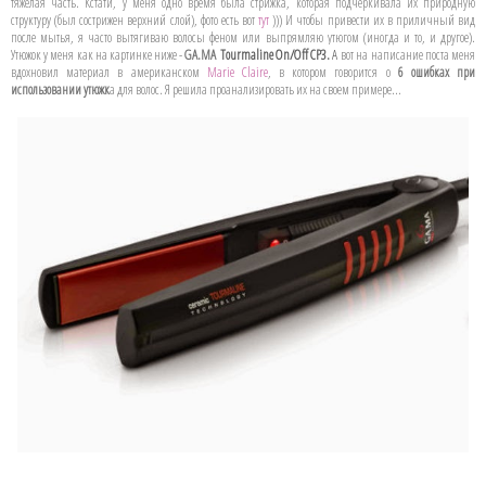
тяжелая часть. Кстати, у меня одно время была стрижка, которая подчеркивала их природную
структуру (был сострижен верхний слой), фото есть вот
тут
))) И чтобы привести их в приличный вид
после мытья, я часто вытягиваю волосы феном или выпрямляю утюгом (иногда и то, и другое).
Утюжок у меня как на картинке ниже -
GA.MA
Tourmaline On/Off CP3.
А
вот на написание поста меня
вдохновил материал в американском
Marie Claire
, в котором говорится о
6 ошибках при
использовании утюжк
а для волос. Я решила проанализировать их на своем примере...