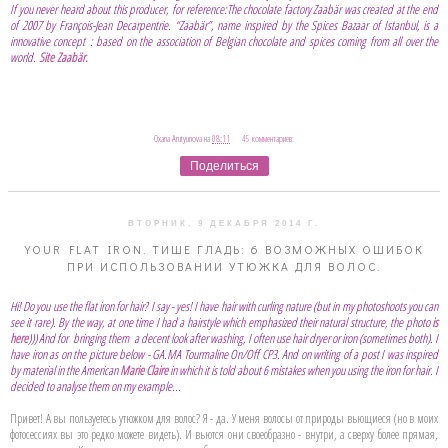
If you never heard about this producer, for reference:The chocolate factory Zaabär was created at the end
of 2007 by François-Jean Decarpentrie. “Zaabär”, name inspired by the Spices Bazaar of Istanbul, is a
innovative concept : based on the association of Belgian chocolate and spices coming from all over the
world.
Site Zaabär.
Oxana Arutyunova
на
08:11
45 комментариев:
Поделиться
ВТОРНИК, 9 ДЕКАБРЯ 2014 Г.
YOUR FLAT IRON. ТИШЕ ГЛАДЬ: 6 ВОЗМОЖНЫХ ОШИБОК
ПРИ ИСПОЛЬЗОВАНИИ УТЮЖКА ДЛЯ ВОЛОС.
Hi! Do you use the flat iron for hair? I say - yes! I have hair with curling nature (but in my photoshoots you can
see it rare). By the way, at one time I had a hairstyle which emphasized their natural structure, the photo
is
here
))) And for bringing them a decent look after washing, I often use hair dryer or iron (sometimes both). I
have iron as on the picture below - GA.MA Tourmaline On/Off CP3. And on writing of a post I was inspired
by material in the American
Marie Claire
in which it is told about 6 mistakes when you using the iron for hair. I
decided to analyse them on my example...
Привет! А вы пользуетесь утюжком для волос? Я - да. У меня волосы от природы вьющиеся (но в моих
фотосессиях вы это редко можете видеть). И вьются они своеобразно - внутри, а сверху более прямая,