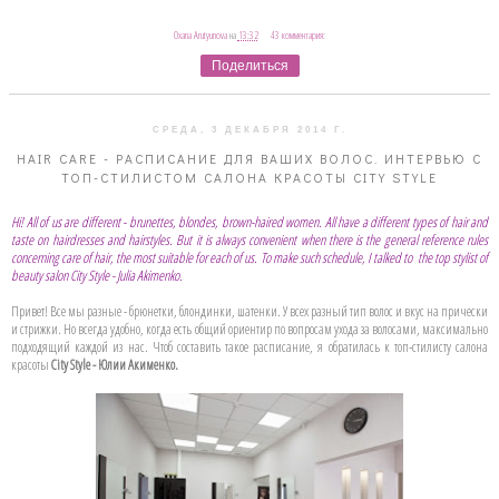
Oxana Arutyunova
на
13:32
43 комментария:
Поделиться
СРЕДА, 3 ДЕКАБРЯ 2014 Г.
HAIR CARE - РАСПИСАНИЕ ДЛЯ ВАШИХ ВОЛОС. ИНТЕРВЬЮ С
ТОП-СТИЛИСТОМ САЛОНА КРАСОТЫ CITY STYLE
Hi! All of us are different - brunettes, blondes, brown-haired women. All have a different types of hair and
taste on hairdresses and hairstyles. But it is always convenient when there is the general reference rules
concerning care of hair, the most suitable for each of us. To make such schedule, I talked to the top stylist of
beauty salon City Style - Julia Akimenko.
Привет! Все мы разные - брюнетки, блондинки, шатенки. У всех разный тип волос и вкус на прически
и стрижки. Но всегда удобно, когда есть общий ориентир по вопросам ухода за волосами, максимально
подходящий каждой из нас. Чтоб составить такое расписание, я обратилась к топ-стилисту салона
красоты
City Style - Юлии Акименко.