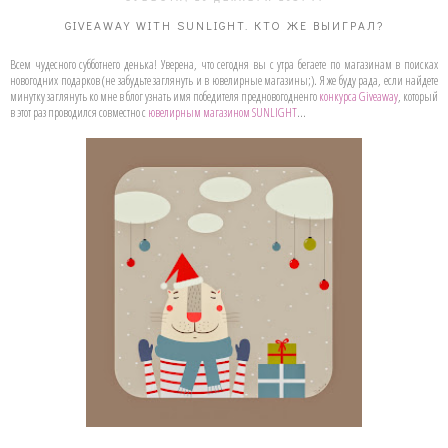
GIVEAWAY WITH SUNLIGHT. КТО ЖЕ ВЫИГРАЛ?
Всем чудесного субботнего денька! Уверена, что сегодня вы с утра бегаете по магазинам в поисках
новогодних подарков (не забудьте заглянуть и в ювелирные магазины;). Я же буду рада, если найдете
минутку заглянуть ко мне в блог узнать имя победителя предновогодненго
конкурса Giveaway
, который
в этот раз проводился совместно с
ювелирным магазином SUNLIGHT
...