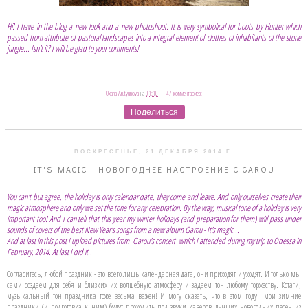
Hi! I have in the blog a new look and a new photoshoot. It is very symbolical for boots by Hunter which
passed from attribute of pastoral landscapes into a integral element of clothes of inhabitants of the stone
jungle... Isn't it? I will be glad to your comments!
Oxana Arutyunova
на
01:10
47 комментариев:
Поделиться
ВОСКРЕСЕНЬЕ, 21 ДЕКАБРЯ 2014 Г.
IT'S MAGIC - НОВОГОДНЕЕ НАСТРОЕНИЕ C GAROU
You can't but agree, the holiday is only calendar date, they come and leave. And only ourselves create their
magic atmosphere and only we set the tone for any celebration. By the way, musical tone of a holiday is very
important too! And I can tell that this year my winter holidays (and preparation for them) will pass under
sounds of covers of the best New Year's songs from a new album Garou - It's magic...
And at last in this post I upload pictures from Garou's concert which I attended during my trip to Odessa in
February, 2014. At last I did it..
Согласитесь, любой праздник - это всего лишь календарная дата, они приходят и уходят. И только мы
сами создаем для себя и близких их волшебную атмосферу и задаем тон любому торжеству. Кстати,
музыкальный тон праздника тоже весьма важен! И могу сказать, что в этом году мои зимние
праздники (и подготовка к ним) будут проходить под звуки каверов лучших новогодних песен из