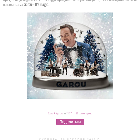
нового альбома
Garou - It's magic
...
Oxana Arutyunova
на
13:37
20 комментариев:
Поделиться
СУББОТА, 20 ДЕКАБРЯ 2014 Г.