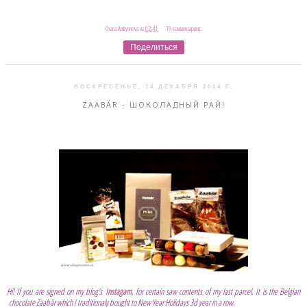
Oxana Arutyunova
на
02:41
19 комментариев:
Поделиться
ВОСКРЕСЕНЬЕ, 14 ДЕКАБРЯ 2014 Г.
ZAABÄR - ШОКОЛАДНЫЙ РАЙ!
Hi! If you are signed on my blog's
Instagam
, for certain saw contents of my last parcel. It is the Belgian
chocolate Zaabär which I traditionaly bought to New Year Holidays 3d year in a row.