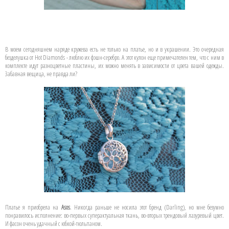
В моем сегодняшнем наряде кружева есть не только на платье, но и в украшении. Это очередная
безделушка от Hot Diamonds - люблю их фэшн-серебро. А этот кулон еще примечателен тем, что с ним в
комплекте идут разноцветные пластины, их можно менять в зависимости от цвета вашей одежды.
Забавная вещица, не правда ли?
Платье я приобрела на
Asos
. Никогда раньше не носила этот бренд (Darling), но мне безумно
понравилось исполнение: во-первых суперактуальная ткань, во-вторых трендовый лазуревый цвет.
И фасон очень удачный c юбкой-тюльпаном.