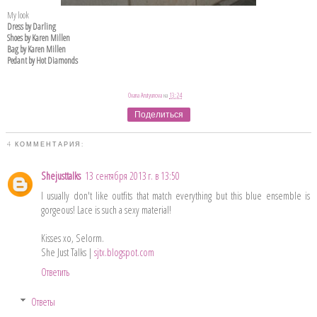
My look
Dress by Darling
Shoes by Karen Millen
Bag by Karen Millen
Pedant by Hot Diamonds
Oxana Arutyunova
на
13:24
Поделиться
4 КОММЕНТАРИЯ:
Shejusttalks
13 сентября 2013 г. в 13:50
I usually don't like outfits that match everything but this blue ensemble is
gorgeous! Lace is such a sexy material!
Kisses xo, Selorm.
She Just Talks |
sjtx.blogspot.com
Ответить
Ответы