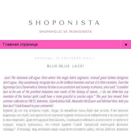
SHOPONISTA
SHOPAHOLIC VS FASHIONISTA
▼
ПЯТНИЦА, 13 СЕНТЯБРЯ 2013 Г.
BLUE-BLUE LACE!
Lace! The historians still argue: from where this magic fabric originates. Instead great fashion designers
don't argue, they unanimously recognize lace as the brilliant invention and use it in their creations. Even the
legendary Coco Chanel who is famous for love to an asceticism and severity in dresses, once said:"I consider
lace to be one of the prettiest imitations ever made of the fantasy of nature… I do not think that any
invention of the human spirit could have a more graceful or precise origin." This year lace moved from
summer collection to FW13. Valentino, Giambattista Valli, Alexander McQueen and Michael Kors. And you
love lace? I look forward to your comments!
Кружево! До сих пор историки спорят, откуда эта волшебная ткань берет свое начало. А вот великие
модельеры не спорят, они единогласно признают кружево гениальным изобретением и используют его
в своих творениях. Даже легендарная Коко Шанель, славящаяся любовью к аскетичности и строгости в
нарядах, когда-то призналась, что считает кружево "самой прекрасной имитацией фантазии
природы". И вправду, ведь мотивами ажура чаще всего становятся цветы, листья, бабочки, морозная