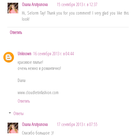
Oxana Arutyunova
15 сентября 2013 г. в 12:37
Hi, Selorm Tay! Thank you for you comment! I very glad you like this
look!
Ответить
Unknown
16 сентября 2013 г. в 04:44
красивое платье!
очень нежно и романтично!
Diana
www.cloudletinfashion.com
Ответить
Ответы
Oxana Arutyunova
17 сентября 2013 г. в 07:55
Спасибо большое :)!