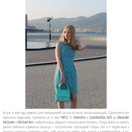
Кстати, в этом году кружева стали неотъемлемой частью не только летних коллекций. Практически все
именитые модельеры привнесли их в свои
FW13.
От
Valentino
и
Giambattista Valli
до
Alexander
McQueen
и
Michael Kors -
любительницы ажурного плетения могут ликовать. Теперь можно не прятать
далеко любимые кружевные вещицы с наступлением прохладной погоды. Вот и я подумываю о
покупке пиджачка кремового цвета, чтоб носить его поверх этого платья в сентябре-октябре. А вы