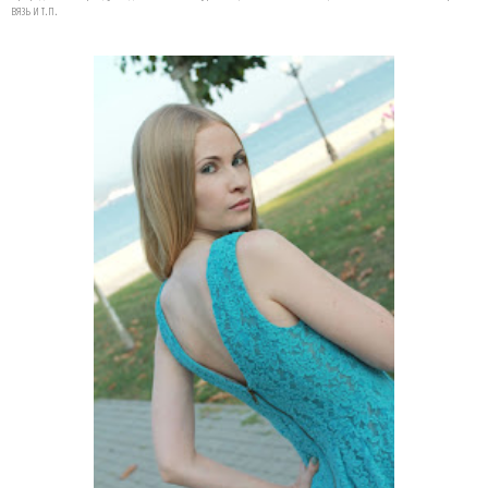
вязь
и т.п.