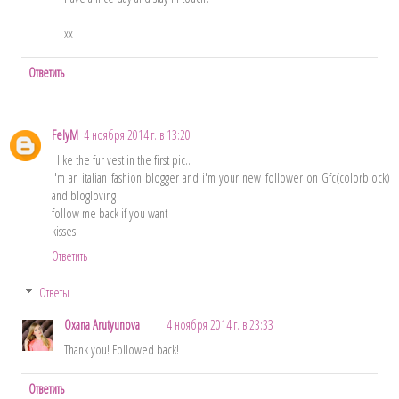
xx
Ответить
FelyM
4 ноября 2014 г. в 13:20
i like the fur vest in the first pic..
i'm an italian fashion blogger and i'm your new follower on Gfc(colorblock)
and blogloving
follow me back if you want
kisses
Ответить
Ответы
Oxana Arutyunova
4 ноября 2014 г. в 23:33
Thank you! Followed back!
Ответить