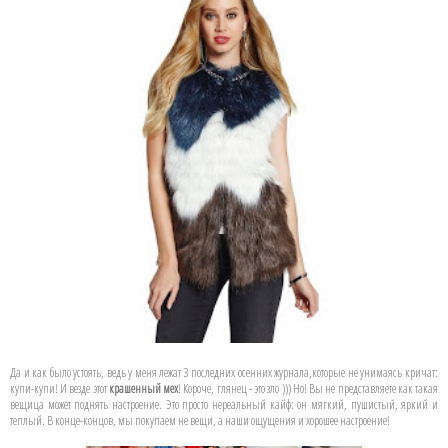
Да и как было устоять, ведь у меня лежат 3 последних осенних журнала,которые не унимаясь кричат:
купи-купи! И везде этот
крашенный мех
! Короче, глянец - это зло ))) Но! Вы не представляете как такая
вещица может поднять настроение. Это просто нереальный кайф: он мягкий, пушистый, яркий и
теплый. В конце-концов, мы покупаем не вещи, а наши ощущения и хорошее настроение!