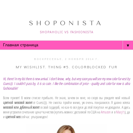
SHOPONISTA
SHOPAHOLIC VS FASHIONISTA
▼
ВОСКРЕСЕНЬЕ, 2 НОЯБРЯ 2014 Г.
MY WISHLIST. THING #5. COLORBLOCKED FUR
Hi, there! In my list there is new arrival. I don't know, why, but very soon you will see my new color fur vest by
Guess)). I couldn't pass by, it is so cute. I like the combination of price - quality and color fur now is ultra
fashionable!
Всем привет! В моем списке прибыло. Не знаю, зачем он мне, но скоро вы увидите мой новый
цветной меховой жилет
от Guess))). Не смогла пройти мимо, уж очень понравился. Я давно хотела
меховой или дубленый жилет
в свой гардероб, но как-то все руки до этой покупки не доходили. А здесь
меня устроили сочетание цена+качество (купить можно с доставкой по США на
Amazon
и в
Macy's
), да
и
цветной мех
сейчас ультрамоден!