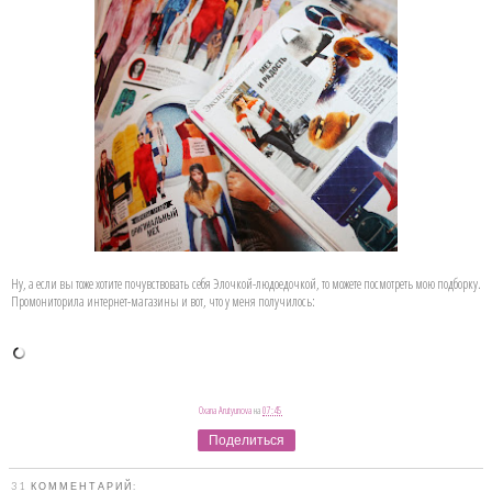
Ну, а если вы тоже хотите почувствовать себя Элочкой-людоедочкой, то можете посмотреть мою подборку.
Промониторила интернет-магазины и вот, что у меня получилось:
Oxana Arutyunova
на
07:45
Поделиться
31 КОММЕНТАРИЙ: