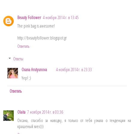
Beauty Follower
4 ноября 2014 г. в 13:45
The pink bag is awesome!
http://beautyfollower.blogspot.gr
Ответить
Ответы
Oxana Arutyunova
4 ноября 2014 г. в 23:33
Yep! ;)
Ответить
Olaita
7 ноября 2014 г. в 03:36
Оксана, спасибо за наводку, я только от тебя узнала о тенденции на
крашеный мех)))