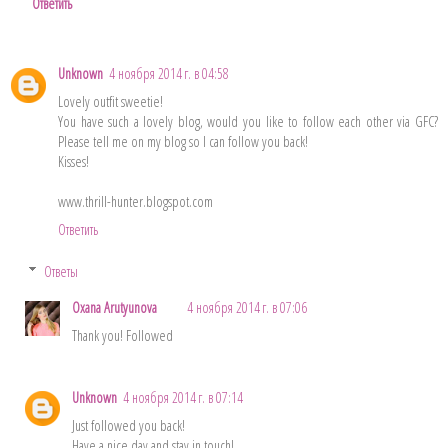
Ответить
Unknown
4 ноября 2014 г. в 04:58
Lovely outfit sweetie!
You have such a lovely blog, would you like to follow each other via GFC?
Please tell me on my blog so I can follow you back!
Kisses!
www.thrill-hunter.blogspot.com
Ответить
Ответы
Oxana Arutyunova
4 ноября 2014 г. в 07:06
Thank you! Followed
Unknown
4 ноября 2014 г. в 07:14
Just followed you back!
Have a nice day and stay in touch!