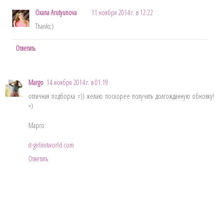
Oxana Arutyunova
11 ноября 2014 г. в 12:22
Thanks;)
Ответить
Margo
14 ноября 2014 г. в 01:19
отличная подборка =)) желаю поскорее получить долгожданную обновку!
=)
Марго
it-girlinitworld.com
Ответить