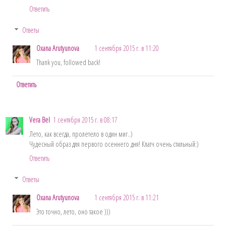
Ответить
Ответы
Oxana Arutyunova
1 сентября 2015 г. в 11:20
Thank you, followed back!
Ответить
Vera Bel
1 сентября 2015 г. в 08:17
Лето, как всегда, пролетело в один миг..)
Чудесный образ для первого осеннего дня! Клатч очень стильный:)
Ответить
Ответы
Oxana Arutyunova
1 сентября 2015 г. в 11:21
Это точно, лето, оно такое )))