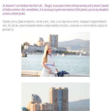
Hi, Autumn! I can't believe that that's all... Though, in our places there still very warmly and is ahead 3 weeks
of Indian summer. But, nevertheless, it is necessary to greet new hostess of the planet, put on my shoulders
at least a denim jacket.
Привет, осень! Даже не верится, что вот и все... Хотя, у нас еще очень тепло - впереди 3 недели бабьего
лета. Но, все же, нужно поприветствовать новую хозяйку планеты, накинув на плечи хотя бы куртку из
денима )))