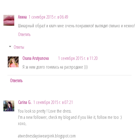
Алина
1 сентября 2015 г. в 06:49
Шикарный образ! и клатч мне очень понравился! выглядит стильно и нежно!
Ответить
Ответы
Oxana Arutyunova
1 сентября 2015 г. в 11:20
Я за ним долго гонялась на распродаже )))
Ответить
Carina G.
1 сентября 2015 г. в 07:21
You look so pretty ! Love the dress.
I'm a new follower, check my blog and if you like it, follow me too :)
xoxo,
atwednesdaysiwearpink.blogspot.com