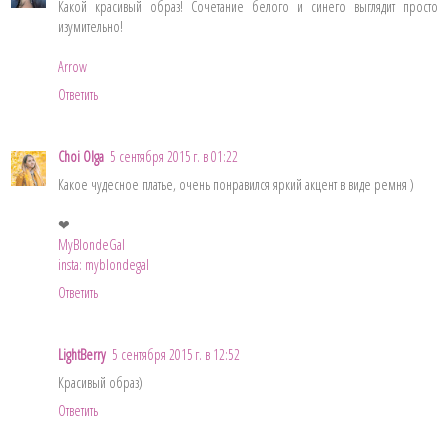
Какой красивый образ! Сочетание белого и синего выглядит просто
изумительно!
Arrow
Ответить
Choi Olga
5 сентября 2015 г. в 01:22
Какое чудесное платье, очень понравился яркий акцент в виде ремня )
❤
MyBlondeGal
insta: myblondegal
Ответить
LightBerry
5 сентября 2015 г. в 12:52
Красивый образ)
Ответить