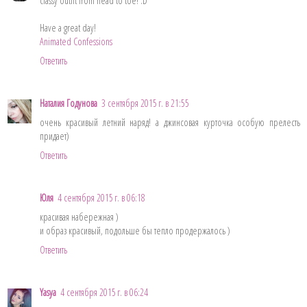
classy outfit from head to toe! :D
Have a great day!
Animated Confessions
Ответить
Наталия Годунова
3 сентября 2015 г. в 21:55
очень красивый летний наряд! а джинсовая курточка особую прелесть
придает)
Ответить
Юля
4 сентября 2015 г. в 06:18
красивая набережная )
и образ красивый, подольше бы тепло продержалось )
Ответить
Yasya
4 сентября 2015 г. в 06:24