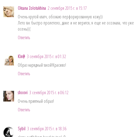
Oksana Zolotukhina
2 сентября 2015 г. в 15:17
Очень крутой клатч, обожаю перфорированную кожу))
Лето так быстро пролетело, даже и не верится, я еще не осознала, что уже
осень(((
Ответить
Юл@
3 сентября 2015 г. в 01:32
Образ нарядный такой!Красиво!
Ответить
shoovi
3 сентября 2015 г. в 06:12
Очень приятный образ!
Ответить
Sybil
3 сентября 2015 г. в 18:36