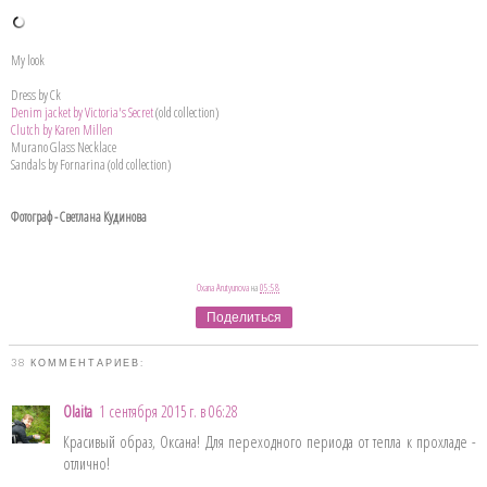
My look
Dress by Ck
Denim jacket by Victoria's Secret
(old collection)
Clutch by Karen Millen
Murano Glass Necklace
Sandals by Fornarina (old collection)
Фотограф - Светлана Кудинова
Oxana Arutyunova
на
05:58
Поделиться
38 КОММЕНТАРИЕВ:
Olaita
1 сентября 2015 г. в 06:28
Красивый образ, Оксана! Для переходного периода от тепла к прохладе -
отлично!