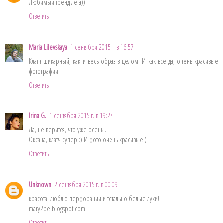
Любимый тренд лета))
Ответить
Maria Lilevskaya
1 сентября 2015 г. в 16:57
Клатч шикарный, как и весь образ в целом! И как всегда, очень красивые
фотографии!
Ответить
Irina G.
1 сентября 2015 г. в 19:27
Да, не верится, что уже осень...
Оксана, клатч супер!:) И фото очень красивые!)
Ответить
Unknown
2 сентября 2015 г. в 00:09
красота! люблю перфорации и тотально белые луки!
mary2be.blogspot.com
Ответить