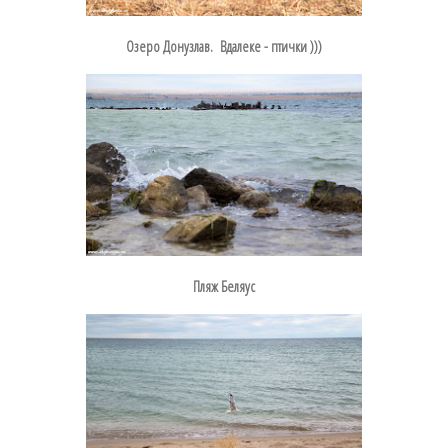
Озеро Донузлав. Вдалеке - птички )))
Пляж Беляус