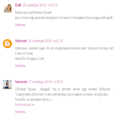
Юл@
20 сентября 2016 г. в 05:25
Какая красота!Люблю Крым!
мы в этом году решили впервые поехать в Геленджик,Краснодарский край!
Ответить
Unknown
26 сентября 2016 г. в 02:10
отличные снимки! надо что ли следующим летом и мне в Крым поехать, лет
5 там не была
mary2be.blogspot.com
Ответить
Анастасия
27 сентября 2016 г. в 14:31
Обожаю Крым... Каждый год в детстве меня туда возила бабушка -
"оздоровить ребенка" и мы километры проходили в пеших экскурсиях...
Спасибо за красивые фото..)
livelovelook.ru
Ответить