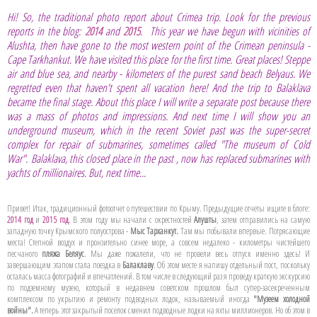
Hi! So, the traditional photo report about Crimea trip. Look for the previous
reports in the blog:
2014
and
2015
. This year we have begun with vicinities of
Alushta, then have gone to the most western point of the Crimean peninsula -
Cape Tarkhankut. We have visited this place for the first time. Great places! Steppe
air and blue sea, and nearby - kilometers of the purest sand beach Belyaus. We
regretted even that haven't spent all vacation here! And the trip to Balaklava
became the final stage. About this place I will write a separate post because there
was a mass of photos and impressions. And next time I will show you an
underground museum, which in the recent Soviet past was the super-secret
complex for repair of submarines, sometimes called "The museum of Cold
War".
Balaklava, this closed place in the past , now has replaced submarines with
yachts of millionaires. But, next time...
Привет! Итак, традиционный фотоотчет о путешествии по Крыму. Предыдущие отчеты ищите в блоге:
2014 год
и
2015 год
. В этом году мы начали с окрестностей
Алушты
, затем отправились на самую
западную точку Крымского полуострова -
Мыс Тарханкут.
Там мы побывали впервые. Потрясающие
места! Степной воздух и пронзительно синее море, а совсем недалеко - километры чистейшего
песчаного
пляжа Беляус
. Мы даже пожалели, что не провели весь отпуск именно здесь! И
завершающим этапом стала поездка в
Балаклаву
. Об этом месте я напишу отдельный пост, поскольку
осталась масса фотографий и впечатлений. В том числе в следующий раз я проведу краткую экскурсию
по подземному музею, который в недавнем советском прошлом был супер-засекреченным
комплексом по укрытию и ремонту подводных лодок, называемый иногда
"Музеем холодной
войны".
А теперь этот закрытый поселок сменил подводные лодки на яхты миллионеров. Но об этом в