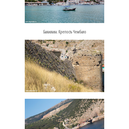
Балаклава. Крепость Чембало