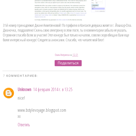
31й номер принадлежит Диане Ахметзяновой! По профилю в Контакте девушка живет в г. Йошкар-Ола.
Дианочка, поздравляю! Скинь свою электронку в этом посте, ты в комментарии забыла ее указать.
Огромное спасибо Всем за участие! Этот конкурс был только началом, совсем скоро обещаю Вам еще
более интересный конкурс! Следите за анонсами. Спасибо, что читаете мой блог!
Oxana Arutyunova
на
12:21
Поделиться
7 КОММЕНТАРИЕВ:
Unknown
14 февраля 2014 г. в 13:25
nice!
www.bstylevoyage.blogspot.com
xx
Ответить