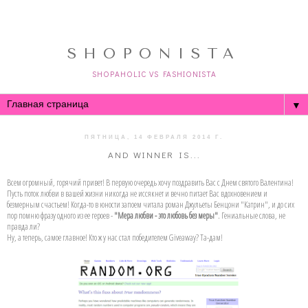
SHOPONISTA
SHOPAHOLIC VS FASHIONISTA
▼
ПЯТНИЦА, 14 ФЕВРАЛЯ 2014 Г.
AND WINNER IS...
Всем огромный, горячий привет! В первую очередь хочу поздравить Вас с Днем святого Валентина!
Пусть поток любви в вашей жизни никогда не иссякнет и вечно питает Вас вдохновением и
безмерным счастьем! Когда-то в юности запоем читала роман Джульеты Бенцони "Катрин", и до сих
пор помню фразу одного из ее героев -
"Мера любви - это любовь без меры"
. Гениальные слова, не
правда ли?
Ну, а теперь, самое главное! Кто ж у нас стал победителем Giveaway? Та-дам!