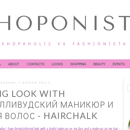
HOPONIS
SHOPAHOLIC VS FASHIONISTA
А
ABOUT
CONTACTS
LOOKS
SHOPPING
BEAUTY
EVENTS
ЕЛЬНИК, 7 АПРЕЛЯ 2014 Г.
NG LOOK WITH
ОЛЛИВУДСКИЙ МАНИКЮР И
 ВОЛОС - HAIRCHALK
 Today I have formal-informal look with a bright make-up on my face and a make-up on my hair -