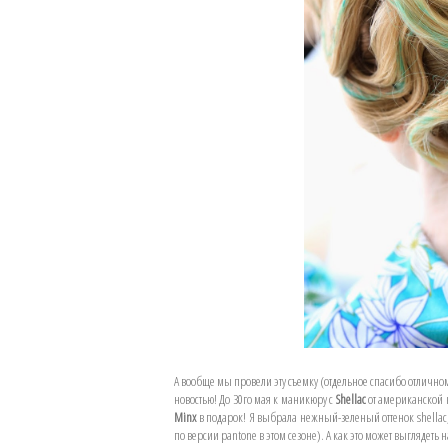
А вообще мы провели эту съемку (отдельное спасибо отлично
новостью! До 30го мая к маникюру с
Shellac
от американской
Minx
в подарок! Я выбрала нежный-зеленый оттенок shella
по версии pantone в этом сезоне). А как это может выглядеть 