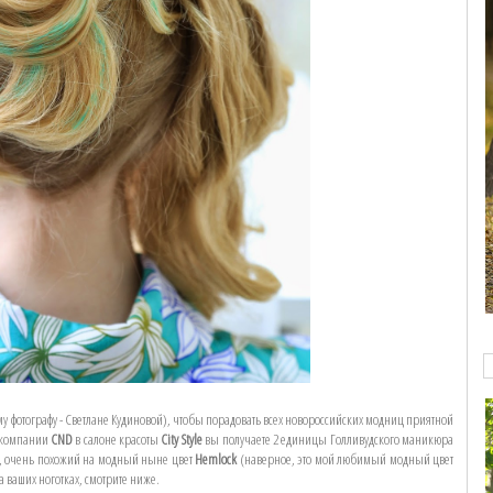
му фотографу - Светлане Кудиновой), чтобы порадовать всех новороссийских модниц приятной
 компании
CND
в салоне красоты
City Style
вы получаете 2 единицы Голливудского маникюра
c, очень похожий на модный ныне цвет
Hemlock
(наверное, это мой любимый модный цвет
на ваших ноготках, смотрите ниже.