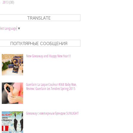
2013
(30)
►
TRANSLATE
elect Language
▼
ПОПУЛЯРНЫЕ СООБЩЕНИЯ
New Giveaway and Happy New Year!!!
Guerlain La Laque Couleur #368 Baby Rose.
Review: Guerlain Les Tendres Spring 2015
Giveaway с ювелирным брендом SUNLIGHT