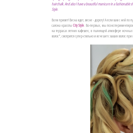
hairchalk. And also I have a beautiful manicure in a fashionable 
Style.
Всем привет! Весна идет, весне - дорогу! А если вам с ней по
салона красоты
City Style
. Во-первых, мы поэкспериментиров
на террасах летних кафешек, в пьянящей атмосфере ночных
волос", смотрится супер-стильно и исчезает с ваших волос при