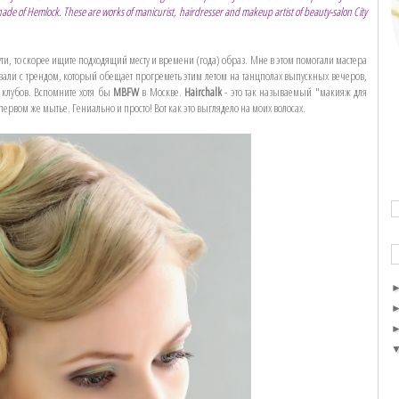
shade of Hemlock. These are works of manicurist, hairdresser and makeup artist of beauty-salon City
 пути, то скорее ищите подходящий месту и времени (года) образ. Мне в этом помогали мастера
али с трендом, который обещает прогреметь этим летом на танцполах выпускных вечеров,
 клубов. Вспомните хотя бы
MBFW
в Москве.
Hairchalk
- это так называемый "макияж для
 первом же мытье. Гениально и просто! Вот как это выглядело на моих волосах.