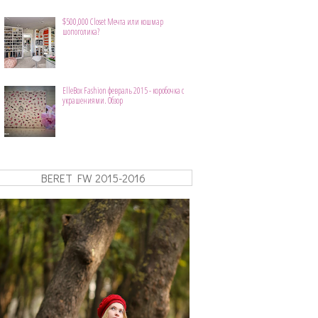
$500,000 Closet Мечта или кошмар
шопоголика?
ElleBox Fashion февраль 2015 - коробочка с
украшениями. Обзор
BERET FW 2015-2016