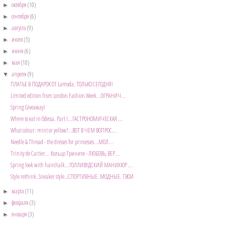
октября
(10)
►
сентября
(6)
►
августа
(9)
►
июля
(5)
►
июня
(6)
►
мая
(10)
►
апреля
(9)
▼
ПЛАТЬЕ В ПОДАРОК ОТ Lamoda. ТОЛЬКО СЕГОДНЯ!
Limited edition from London Fashion Week...ОГРАНИЧ...
Spring Giveaway!
Where to eat in Odessa. Part I...ГАСТРОНОМИЧЕСКАЯ ...
What colour: mint or yellow?...ВОТ В ЧЕМ ВОПРОС...
Needle & Thread - the dresses for princesses...МОЛ...
Trinity de Cartier... Кольцо Тринити - ЛЮБОВЬ, ВЕР...
Spring look with hairchalk...ГОЛЛИВУДСКИЙ МАНИКЮР ...
Style rethink. Sneaker style…СПОРТИВНЫЕ. МОДНЫЕ. ТВОИ
марта
(11)
►
февраля
(3)
►
января
(3)
►