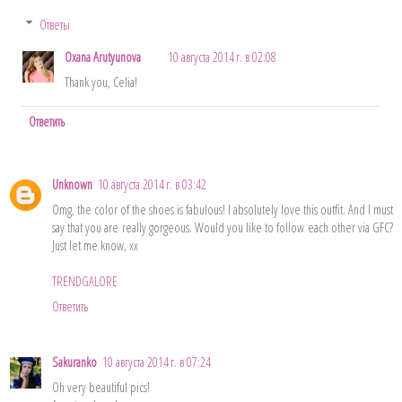
Ответы
Oxana Arutyunova
10 августа 2014 г. в 02:08
Thank you, Celia!
Ответить
Unknown
10 августа 2014 г. в 03:42
Omg, the color of the shoes is fabulous! I absolutely love this outfit. And I must
say that you are really gorgeous. Would you like to follow each other via GFC?
Just let me know, xx
TRENDGALORE
Ответить
Sakuranko
10 августа 2014 г. в 07:24
Oh very beautiful pics!