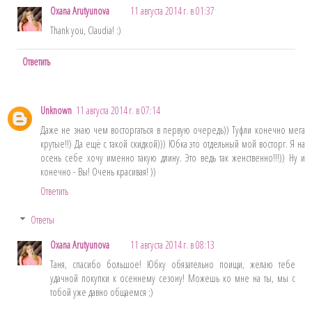
Oxana Arutyunova
11 августа 2014 г. в 01:37
Thank you, Claudia! :)
Ответить
Unknown
11 августа 2014 г. в 07:14
Даже не знаю чем восторгаться в первую очередь)) Туфли конечно мега
крутые!!) Да ещё с такой скидкой))) Юбка это отдельный мой восторг. Я на
осень себе хочу именно такую длину. Это ведь так женственно!!!)) Ну и
конечно - Вы! Очень красивая! ))
Ответить
Ответы
Oxana Arutyunova
11 августа 2014 г. в 08:13
Таня, спасибо большое! Юбку обязательно поищи, желаю тебе
удачной покупки к осеннему сезону! Можешь ко мне на ты, мы с
тобой уже давно общаемся ;)