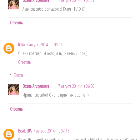
Oxana Arutyunova
7 августа 2014 г. в 03:59
Ами, спасибо большое ;) Клатч - НЛО )))
Ответить
Irina
7 августа 2014 г. в 05:51
Очень красиво! И фото, и ты, и летний look:)
Ответить
Ответы
Oxana Arutyunova
7 августа 2014 г. в 06:00
Ирина, спасибо! Очень приятная оценка ;)
Ответить
Beata|BA
7 августа 2014 г. в 07:15
Wow, that handbag looks nice! I understand a little bit in Russian, so it's nice