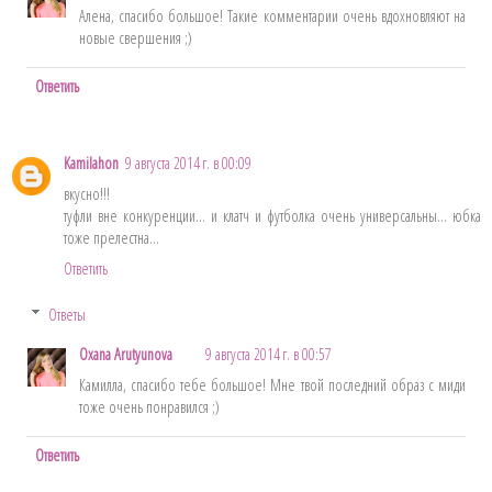
Алена, спасибо большое! Такие комментарии очень вдохновляют на
новые свершения ;)
Ответить
Kamilahon
9 августа 2014 г. в 00:09
вкусно!!!
туфли вне конкуренции... и клатч и футболка очень универсальны... юбка
тоже прелестна...
Ответить
Ответы
Oxana Arutyunova
9 августа 2014 г. в 00:57
Камилла, спасибо тебе большое! Мне твой последний образ с миди
тоже очень понравился ;)
Ответить