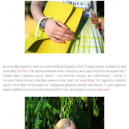
Данный образ родился у меня в начале летней распродажи на
Asos
. Я твердо решила приобрести в этом
сезоне
юбку full skirt
. А эта веселая неоновая клетка показалась мне идеальным летним вариантом, с
которой можно создавать разные образы. У нее отличная посадка для комбинации с crop-top, и
сначала я хотела показать вам образ именно в этом стиле с вот
таким топом
. Но, подумала, и решила
сделать что-то более непринужденное, подходящее девушкам разной комплекции. И здесь идеально
подошла футболка из капсульной коллекции Born Free, про которую я писала
в этом посте
.