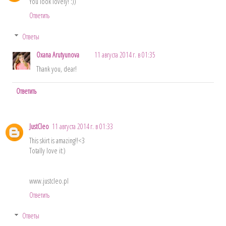
You look lovely! :))
Ответить
Ответы
Oxana Arutyunova
11 августа 2014 г. в 01:35
Thank you, dear!
Ответить
JustCleo
11 августа 2014 г. в 01:33
This skirt is amazing!!<3
Totally love it:)
www.justcleo.pl
Ответить
Ответы