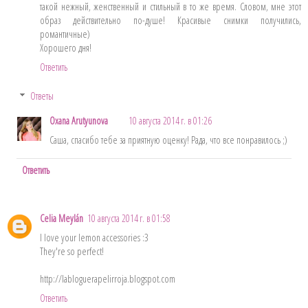
такой нежный, женственный и стильный в то же время. Словом, мне этот
образ действительно по-душе! Красивые снимки получились,
романтичные)
Хорошего дня!
Ответить
Ответы
Oxana Arutyunova
10 августа 2014 г. в 01:26
Саша, спасибо тебе за приятную оценку! Рада, что все понравилось ;)
Ответить
Celia Meylán
10 августа 2014 г. в 01:58
I love your lemon accessories :3
They're so perfect!
http://labloguerapelirroja.blogspot.com
Ответить