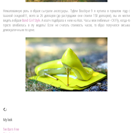
Немаловажную роль в образе сыграли аксессуары. Туфли Boutique 9 я купила в прошлом году с
тааакой скидкой!!!, всего за 26 долларов (до распродажи они стоили 150 долларов), вы их могли
видеть в образе
Bond Girl Style
. А клатч подобрала к ним на Asos. Часы мои любимые - CK Fly, когда-то
просто влюбилась в эту модель! Если не считать стоимость часов, то образ получился весьма
демократичным по цене.
My look
Tee Born Free