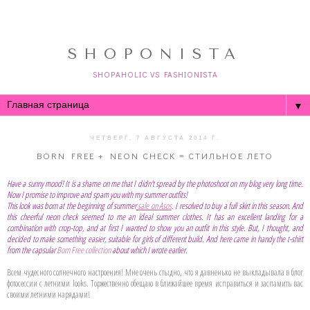
SHOPONISTA
SHOPAHOLIC VS FASHIONISTA
▼
ЧЕТВЕРГ, 7 АВГУСТА 2014 Г.
BORN FREE + NEON CHECK = СТИЛЬНОЕ ЛЕТО
Have a sunny mood! It is a shame on me that I didn't spread by the photoshoot on my blog
very long time
.
Now I promise to improve and spam you with my summer outfits!
This look was born at the beginning of summer
sale on Asos
. I resolved to buy a full skirt in this season. And
this cheerful neon check seemed to me an ideal summer clothes. It has an excellent landing for a
combination with crop-top, and at first I wanted to show you an outfit in this style. But, I thought, and
decided to make something easier, suitable for girls of different build. And here came in handy the t-shirt
from the capsular
Born Free collection
about which I wrote earlier.
Всем чудесного солнечного настроения! Мне очень стыдно, что я давненько не выкладывала в блог
фотосессии с летними looks. Торжественно обещаю в ближайшее время исправиться и заспамить вас
своими летними нарядами!