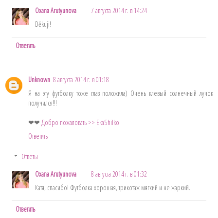
Oxana Arutyunova
7 августа 2014 г. в 14:24
Děkuji!
Ответить
Unknown
8 августа 2014 г. в 01:18
Я на эту футболку тоже глаз положила) Очень клевый солнечный лучок
получился!!!
❤❤
Добро пожаловать >> EkaShilko
Ответить
Ответы
Oxana Arutyunova
8 августа 2014 г. в 01:32
Катя, спасибо! Футболка хорошая, трикотаж мягкий и не жаркий.
Ответить