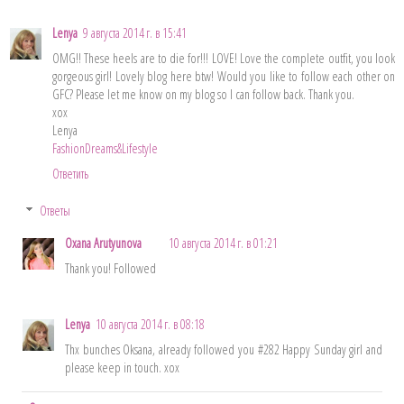
Lenya
9 августа 2014 г. в 15:41
OMG!! These heels are to die for!!! LOVE! Love the complete outfit, you look
gorgeous girl! Lovely blog here btw! Would you like to follow each other on
GFC? Please let me know on my blog so I can follow back. Thank you.
xox
Lenya
FashionDreams&Lifestyle
Ответить
Ответы
Oxana Arutyunova
10 августа 2014 г. в 01:21
Thank you! Followed
Lenya
10 августа 2014 г. в 08:18
Thx bunches Oksana, already followed you #282 Happy Sunday girl and
please keep in touch. xox