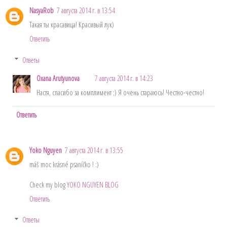
NasyaRob
7 августа 2014 г. в 13:54
Такая ты красавица! Красивый лук)
Ответить
Ответы
Oxana Arutyunova
7 августа 2014 г. в 14:23
Настя, спасибо за комплимент ;) Я очень стараюсь! Честно-честно!
Ответить
Yoko Nguyen
7 августа 2014 г. в 13:55
máš moc krásné psaníčko ! :)
Check my blog
YOKO NGUYEN BLOG
Ответить
Ответы