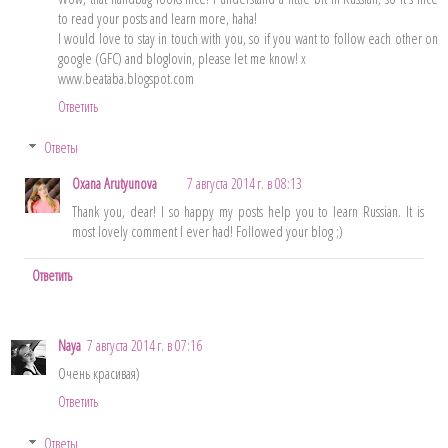
to read your posts and learn more, haha!
I would love to stay in touch with you, so if you want to follow each other on
google (GFC) and bloglovin, please let me know! x
www.beataba.blogspot.com
Ответить
Ответы
Oxana Arutyunova
7 августа 2014 г. в 08:13
Thank you, dear! I so happy my posts help you to learn Russian. It is
most lovely comment I ever had! Followed your blog ;)
Ответить
Naya
7 августа 2014 г. в 07:16
Очень красивая)
Ответить
Ответы