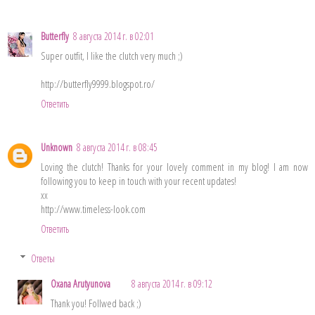
Butterfly
8 августа 2014 г. в 02:01
Super outfit, I like the clutch very much ;)
http://butterfly9999.blogspot.ro/
Ответить
Unknown
8 августа 2014 г. в 08:45
Loving the clutch! Thanks for your lovely comment in my blog! I am now
following you to keep in touch with your recent updates!
xx
http://www.timeless-look.com
Ответить
Ответы
Oxana Arutyunova
8 августа 2014 г. в 09:12
Thank you! Follwed back ;)