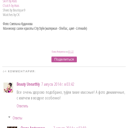
Skirt by Asos
Clutch by Asos
Shoes by Boutique 9
Watches by CK
Фото: Светлана Кудинова
Маникюр: салон красоты City Style (материал - Shellac, цвет - Limeade)
Oxana Arutyunova
на
03:22
Поделиться
64 КОММЕНТАРИЯ:
Beauty Unearthly
7 августа 2014 г. в 03:42
Все очень здорово подобрано, туфли такие классные! А фото динамичные,
с клатчем в воздухе особенно!
Ответить
Ответы