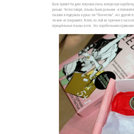
Всем привет! На днях получила очень интересную коробочку
раньше. Честно говоря, отзывы были разными - и положите
глазами и подержать в руках эти "богачества", но с другой с
что мне не понравится. Кстати, по этой же причине я часто 
отрицательные отзывы в сети. Но с коробочными сервисами у