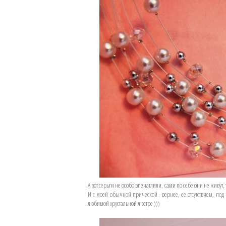
А вот серьги не особо впечатлили, сами по себе они не живут
И с моей обычной прической - вернее, ее отсутствием, под 
любимой хрустальной люстре )))