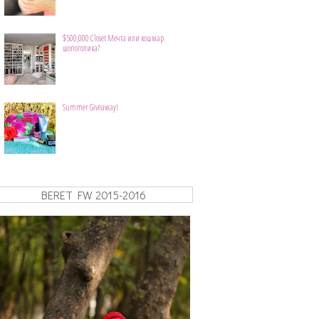
$500,000 Closet Мечта или кошмар
шопоголика?
Summer Giveaway!
BERET FW 2015-2016