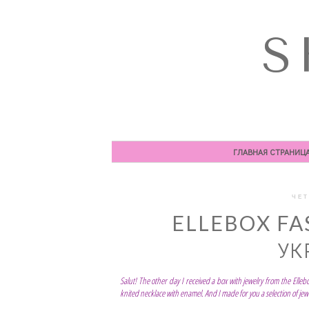
S
ГЛАВНАЯ СТРАНИЦ
ЧЕТ
ELLEBOX FA
УК
Salut! The other day I received a box with jewelry from the Ellebox 
knited necklace with enamel. And I made for you a selection of jewelr