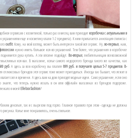
подобное сервисам с косметикой, только раз в месяц вам приходит
коробочка с актуальными в
к украшениям еще и косметику клали 1-2 предмета). К ним прилагается аннотация стилиста с
ного
outfit
. Кому, на мой взгляд, может быть интересен такой вот сервис. Ну,
во-первых
, нам,
 фотосессии
нужно иметь большое кол-во украшений. Тем более, что украшения в коробочке
поднимется рука купить. А эти вполне подойдут.
Во-вторых
, любительницам всевозможной
емыслимых кол-вах. В магазине, колье самого недорогого бренда такого же качества, как
500 руб
. А здесь за всю коробочку вы платите
899 руб. и получаете целых 5-7 предметов
.
В-
от люксовых брендов этот сервис тоже может пригодиться. Иногда так бывает, что лежит в
хватает сил и времени. А здесь вам на дом приходят модные идеи. Само украшение, если оно
но знаете, что теперь нужно искать в он или офф-лайн магазинах из брендов подороже.
 лежало в моей
Ellebox fashion
?
убоким декольте, так и с вырезом под горло. Главное правило при этом - одежда не должна
го рисунка. Колье мне понравилось, очень стильное.