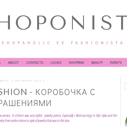
HOPONIS
SHOPAHOLIC VS FASHIONISTA
А
ABOUT
CONTACTS
LOOKS
SHOPPING
BEAUTY
EVENTS
ВЕРГ, 9 ОКТЯБРЯ 2014 Г.
SHION - КОРОБОЧКА С
РАШЕНИЯМИ
service. In it there was very stylish jewelry pieces. Especially I liked earrings in Dior style and the
y from online stores in style of jewelry that was in this box.