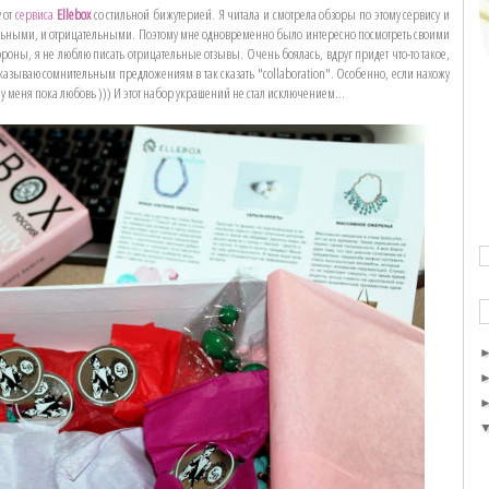
 от
сервиса
Ellebox
со стильной бижутерией. Я читала и смотрела обзоры по этому сервису и
льными, и отрицательными. Поэтому мне одновременно было интересно посмотреть своими
тороны, я не люблю писать отрицательные отзывы. Очень боялась, вдруг придет что-то такое,
отказываю сомнительным предложениям в так сказать "collaboration". Особенно, если нахожу
 меня пока любовь ))) И этот набор украшений не стал исключением...