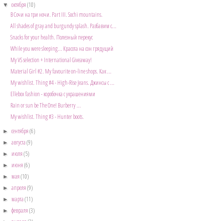
октября
(10)
▼
В Сочи на три ночи. Part III. Sochi mountains.
All shades of gray and burgundy splash. Разбавим с...
Snacks for your health. Полезный перекус
While you were sleeping... Красота на сон грядущий
My VS selection + International Giveaway!
Material Girl #2. My favourite on-line shops. Как ...
My wishlist. Thing #4 - High-Rise Jeans. Джинсы с ...
Ellebox fashion - коробочка с украшениями
Rain or sun be The One! Burberry ...
My wishlist. Thing #3 - Hunter boots.
сентября
(6)
►
августа
(9)
►
июля
(5)
►
июня
(6)
►
мая
(10)
►
апреля
(9)
►
марта
(11)
►
февраля
(3)
►