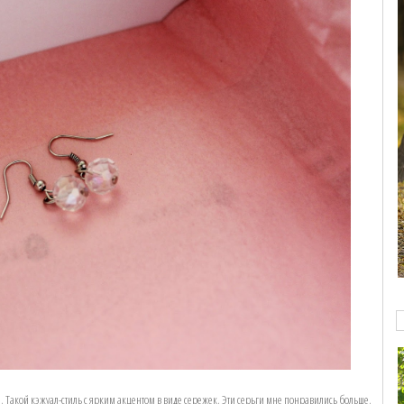
. Такой кэжуал-стиль с ярким акцентом в виде сережек. Эти серьги мне понравились больше.