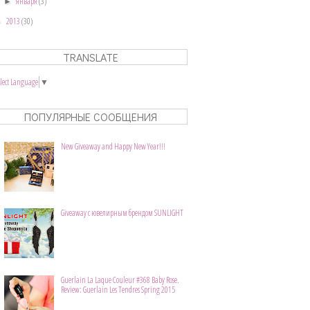
января
(3)
►
2013
(30)
►
TRANSLATE
elect Language
▼
ПОПУЛЯРНЫЕ СООБЩЕНИЯ
New Giveaway and Happy New Year!!!
Giveaway с ювелирным брендом SUNLIGHT
Guerlain La Laque Couleur #368 Baby Rose.
Review: Guerlain Les Tendres Spring 2015