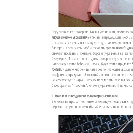
Пару слов скажу про сервис. Как вы уже поняли, это что-то 
текущем сезоне украшениями
(кстати, в предыдущие месяцы 
советами как и с чем носить эту красоту, а также фото возмож
блогерам. Согласитесь, чтобы составить красивый
outfit для
отвечают последним трендам. Дорогие украшения не всегда 
бижутерии. Я знаю, что есть дамы, которые скупают ее в н
например в стиле boho (см. ниже), будет стоит в приделах
третьих
, я думаю, что женщинам предпочитающим украшения 
шкафу вещь, придумать ей хороший аккомпанемент не всегда 
не соответствует "марке" можно передарить, зато вы точ
Своеобразный "пробник", только в украшениях. Итак, что же
1. Комплект из воздушного колье+серьги-капельки.
Это колье на прозрачной нитке рекомендуют носить как с гл
перебить акцент, поэтому выбирайте платье или топ без ярко