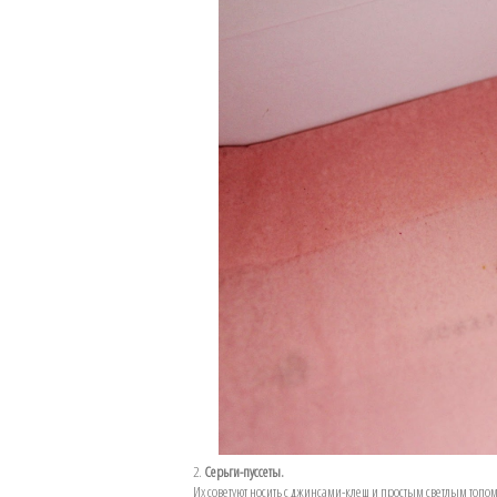
2.
Серьги-пуссеты.
Их советуют носить с джинсами-клеш и простым светлым топом