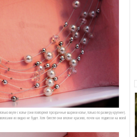
, только вкупе с колье (они повторяют прозрачные шарики колье, только по размеру крупнее).
волосами их видно не будет. Хотя блестят они вполне красиво, почти как подвески на моей