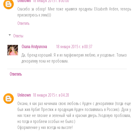
Unknown
18 января 2015 г. в 00:00
Спасибо за обзор! Мне тоже нравятся продукты Elizabeth Arden, теперь
присмотрюсь к этим)))
Ответить
Ответы
Oxana Arutyunova
18 января 2015 г. в 00:37
Да, бренд хороший. Я и их парфюмерия люблю, и уходовые. Только
декоративу пока не пробовала.
Ответить
Unknown
18 января 2015 г. в 04:28
Оксана, я как раз начинала свою любовь с Арден с декоративки (тогда еще
был жив Арбит Престиж и продукция Арден поставлялась в Россию). Духи у
них тоже не плохие и зеленый чай и красная дверь..Уходовую пробовала,
но тогда и проблем особых не было:)
Оформление у них всегда на высоте!