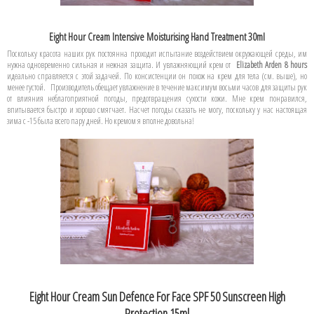
Eight Hour Cream Intensive Moisturising Hand Treatment 30ml
Поскольку красота наших рук постоянна проходит испытание воздействием окружающей среды, им
нужна одновременно сильная и нежная защита. И увлажняющий крем от
Elizabeth Arden 8 hours
идеально справляется с этой задачей. По консистенции он похож на крем для тела (см. выше), но
менее густой. Производитель обещает увлажнение в течение максимум восьми часов для защиты рук
от влияния неблагоприятной погоды, предотвращения сухости кожи. Мне крем понравился,
впитывается быстро и хорошо смягчает. Насчет погоды сказать не могу, поскольку у нас настоящая
зима с -15 была всего пару дней. Но кремом я вполне довольна!
Eight Hour Cream Sun Defence For Face SPF 50 Sunscreen High
Protection 15ml