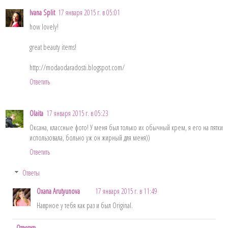
Ivana Split
17 января 2015 г. в 05:01
how lovely!
great beauty items!
http://modaodaradosti.blogspot.com/
Ответить
Olaita
17 января 2015 г. в 05:23
Оксана, классные фото! У меня был только их обычный крем, я его на пятки
использовала, больно уж он жирный для меня))
Ответить
Ответы
Oxana Arutyunova
17 января 2015 г. в 11:49
Наврное у тебя как раз и был Original.
Ответить