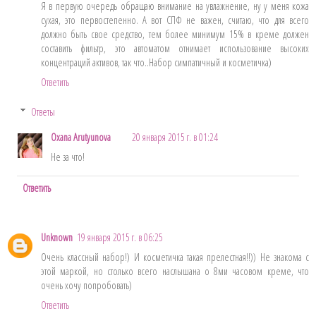
Я в первую очередь обращаю внимание на увлажнение, ну у меня кожа
сухая, это первостепенно. А вот СПФ не важен, считаю, что для всего
должно быть свое средство, тем более минимум 15% в креме должен
составить фильтр, это автоматом отнимает использование высоких
концентраций активов, так что..Набор симпатичный и косметичка)
Ответить
Ответы
Oxana Arutyunova
20 января 2015 г. в 01:24
Не за что!
Ответить
Unknown
19 января 2015 г. в 06:25
Очень классный набор!) И косметичка такая прелестная!!)) Не знакома с
этой маркой, но столько всего наслышана о 8ми часовом креме, что
очень хочу попробовать)
Ответить