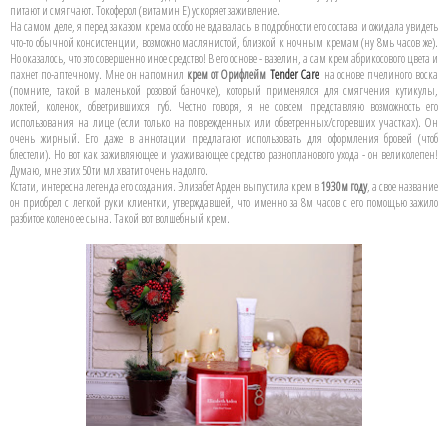
питают и смягчают. Токоферол (витамин Е) ускоряет заживление.
На самом деле, я перед заказом крема особо не вдавалась в подробности его состава и ожидала увидеть
что-то обычной консистенции, возможно маслянистой, близкой к ночным кремам (ну 8мь часов же).
Но оказалось, что это совершенно иное средство! В его основе - вазелин, а сам крем абрикосового цвета и
пахнет по-аптечному. Мне он напомнил
крем от Орифлейм
Tender Care
на основе пчелиного воска
(помните, такой в маленькой розовой баночке), который применялся для смягчения кутикулы,
локтей, коленок, обветрившихся губ. Честно говоря, я не совсем представляю возможность его
использования на лице (если только на поврежденных или обветренных/сгоревших участках). Он
очень жирный. Его даже в аннотации предлагают использовать для оформления бровей (чтоб
блестели). Но вот как заживляющее и ухаживающее средство разнопланового ухода - он великолепен!
Думаю, мне этих 50ти мл хватит очень надолго.
Кстати, интересна легенда его создания. Элизабет Арден выпустила крем в
1930м году
, а свое название
он приобрел с легкой руки клиентки, утверждавшей, что именно за 8м часов с его помощью зажило
разбитое колено ее сына. Такой вот волшебный крем.