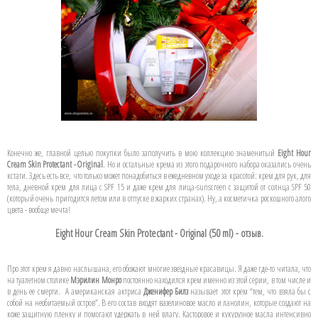
Конечно же, главной целью покупки было заполучить в мою коллекцию знаменитый
Eight Hour
Cream Skin Protectant - Original
. Но и остальные крема из этого подарочного набора оказались очень
кстати. Здесь есть все, что только может понадобиться в ежедневном уходе за красотой: крем для рук, для
тела, дневной крем для лица с SPF 15 и даже крем для лица-sunscreen с защитой от солнца SPF 50
(который очень пригодится летом или в отпуске в жарких странах). Ну, а косметичка роскошного алого
цвета - вообще мечта!
Eight Hour Cream Skin Protectant - Original (50 ml) - отзыв.
Про этот крем я давно наслышана, его обожают многие звездные красавицы. Я даже где-то читала, что
на туалетном столике
Мэрилин Монро
постоянно находился крем именно из этой серии, в том числе и
в день ее смерти. А американская актриса
Дженифер Билз
называет этот крем “тем, что взяла бы с
собой на необитаемый остров”. В его состав входят вазелиновое масло и ланолин, которые создают на
коже защитную пленку и помогают удержать в ней влагу. Касторовое и кукурузное масла интенсивно