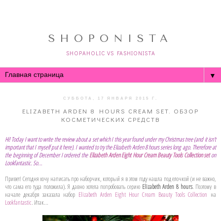
SHOPONISTA
SHOPAHOLIC VS FASHIONISTA
▼
СУББОТА, 17 ЯНВАРЯ 2015 Г.
ELIZABETH ARDEN 8 HOURS CREAM SET. ОБЗОР
КОСМЕТИЧЕСКИХ СРЕДСТВ
Hi! Today I want to write the review about a set which I this year found under my Christmas tree (and it isn't
important that I myself put it here). I wanted to try the Elizabeth Arden 8 hours series long ago. Therefore at
the beginning of December I ordered the
Elizabeth Arden Eight Hour Cream Beauty Tools Collection set
on
Lookfantastic. So...
Привет! Сегодня хочу написать про наборчик, который я в этом году нашла под елочкой (и не важно,
что сама его туда положила). Я давно хотела попробовать серию
Elizabeth Arden 8 hours
. Поэтому в
начале декабря заказала набор
Elizabeth Arden Eight Hour Cream Beauty Tools Collection
на
Lookfantastic
. Итак...