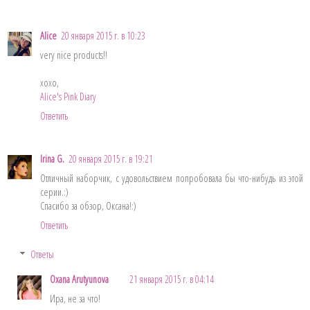
Alice
20 января 2015 г. в 10:23
very nice products!!
xoxo,
Alice's Pink Diary
Ответить
Irina G.
20 января 2015 г. в 19:21
Отличный наборчик, с удовольствием попробовала бы что-нибудь из этой
серии.:)
Спасибо за обзор, Оксана!:)
Ответить
Ответы
Oxana Arutyunova
21 января 2015 г. в 04:14
Ира, не за что!