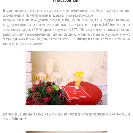
На данный момент этот крем воплащает мою мечту о поездке зимой в лето. Очень надеюсь, что он мне
скоро пригодится. Но не буду заранее загадывать, лучше раскажу о креме.
Наверное, главный плюс данного продукта в том, что он PABA-free, т.е не содержит парабенов,
вредных для кожи. Кстати, совсем не много брендов, выпускающих санскрины PABA-free. Этот лосьон
безмасляной структуры с SPF 50 ограждает кожу от лучей UVA/UVB, которые могут вызвать повреждение
клеток кожи, ожог и преждевременные признаки старения. Легкий, но сильный, не оставляет жирного
блеска. Давно хотела такой защитный крем с высоким SPF именно для лица, но боялась агресивных
компонентов. А этот крем идеален.
Вот такой замечательный набор. А вы слышали или может быть уже приобретали какой-либо крем из
серии
Eight Hour?