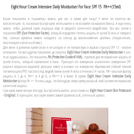
Eight Hour Cream Intensive Daily Moisturiser For Face SPF 15 PA++(15ml)
Какие показатели и параметры важны для вас в креме для лица? У меня это конечно же,
консистенция: то, насколько быстро крем впитывается и не оставляет ли жирного блеска. А еще очень
важно, чтобы дневной крем защищал кожу от вредного солнечного воздействия. Все мы знаем о
показателе
SPF (Sun Protection Factor)
, который определяет степень защиты от лучей B-типа и говорит о
том, сколько времени можно находится на солнце до возникновения эритемы (покраснения,
означающего солнечный ожог).
Для меня в дневном креме (если я не загораю и не путешествую в жарких странах) SPF 15 - вполне
оптимален. Но вот о другом показателе, до покупки
Eight Hour Cream Intensive Daily Moisturiser
я как-
то не задумывалась. Это показатель
PA (Protection Grade of UVA)
- протокол для тестирования защиты от
лучей A-типа, который применяют в Азии. Принцип его измерения аналогичен измерению SPF
(оценка визуально видимой реакции кожи) и основан на измерении образования стойкой темной
пигментации (PPD reaсtion) под воздействием лучей А-типа в течение 2-4 часов. PA+ означает фактор
защиты от 2 до 4, PA++ от 4 до 8, и PA+++ 8 и более. В креме
Eight Hour Cream Intensive Daily
Moisturiser
фактор PA ++. Я очень рада, что благодаря этому крему узнала об этой системе тестирования
солнечной защиты.
Сам крем имеет легкую текстуру, быстро впитывается, запах похож на
Eight Hour Cream Skin Protectant
- Original.
В принципе, вся серия имеет схожий травянистый, аптечный аромат.