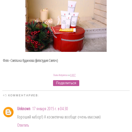
Фото - Светлана Кудинова (фотостудия Светоч)
Oxana Arutyunova
на
04:07
Поделиться
45 КОММЕНТАРИЕВ:
Unknown
17 января 2015 г. в 04:30
Хороший набор!) А косметичка вообще очень классная)
Ответить