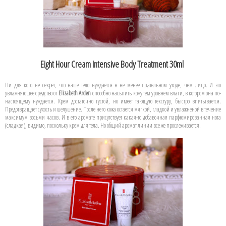
Eight Hour Cream Intensive Body Treatment 30ml
Ни для кого не секрет, что наше тело нуждается в не менее тщательном уходе, чем лицо. И это
увлажняющее средство от
Elizabeth Arden
способно насытить кожу тем уровнем влаги, в котором она по-
настоящему нуждается. Крем достаточно густой, но имеет тающую текстуру, быстро впитывается.
Предотвращает сухость и шелушение. После него кожа остается мягкой, гладкой и увлажненой в течение
максимум восьми часов. И в его аромате присутствует какая-то добавочная парфюмированная нота
(сладкая), видимо, поскольку крем для тела. Но общий аромат линии все же прослеживается.