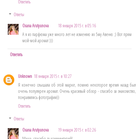
Ответить
Ответы
Oxana Arutyunova
18 января 2015 г. в 05:16
А я из парфюма уже много лет не изменяю их 5му Авеню ;) Вот прям
мой-мой аромат )))
Ответить
Unknown
18 января 2015 г. в 10:27
Я конечно слышала об этой марке, помню некоторое время назад был
очень популярен аромат. Очень красивый обзор - спасибо за знакомство,
понравились фотографии))
Ответить
Ответы
Oxana Arutyunova
19 января 2015 г. в 02:26
Маша, спасибо за комментарий!