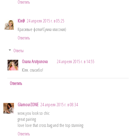
Ответить
Юл@
24 апреля 2015 г. в 05:25
Красивые фотки!Сумка классная)
Ответить
Ответы
Oxana Arutyunova
24 апреля 2015 г. в 14:55
Юля. спасибо!
Ответить
GlamourZONE
24 апреля 2015 г. в 08:34
wow,you look so chic
great pairing
love love that cross bag and the top stunning
Ответить