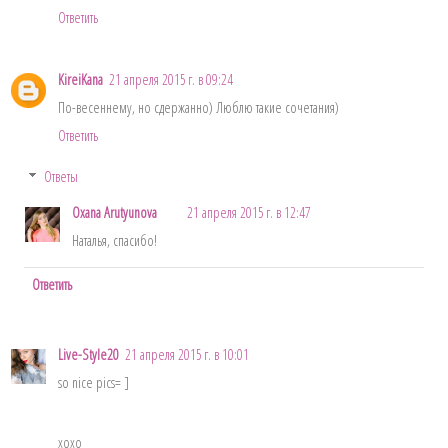
Ответить
KireiKana
21 апреля 2015 г. в 09:24
По-весеннему, но сдержанно) Люблю такие сочетания)
Ответить
Ответы
Oxana Arutyunova
21 апреля 2015 г. в 12:47
Наталья, спасибо!
Ответить
Live-Style20
21 апреля 2015 г. в 10:01
so nice pics= ]
xoxo