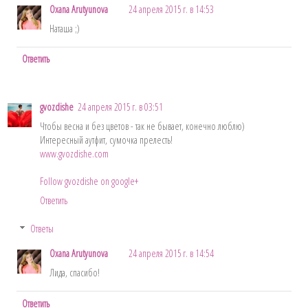
Oxana Arutyunova
24 апреля 2015 г. в 14:53
Наташа ;)
Ответить
gvozdishe
24 апреля 2015 г. в 03:51
Чтобы весна и без цветов - так не бывает, конечно люблю)
Интересный аутфит, сумочка прелесть!
www.gvozdishe.com
Follow gvozdishe on google+
Ответить
Ответы
Oxana Arutyunova
24 апреля 2015 г. в 14:54
Лида, спасибо!
Ответить