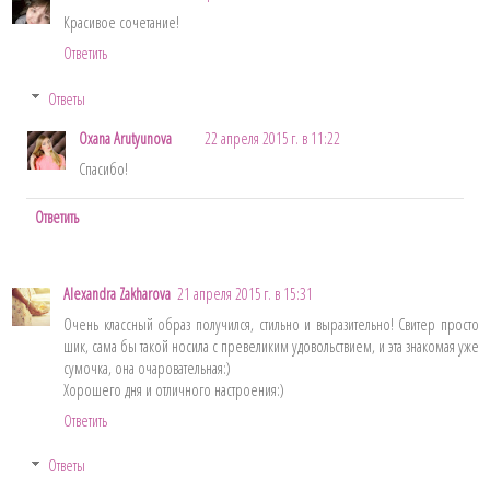
Красивое сочетание!
Ответить
Ответы
Oxana Arutyunova
22 апреля 2015 г. в 11:22
Спасибо!
Ответить
Alexandra Zakharova
21 апреля 2015 г. в 15:31
Очень классный образ получился, стильно и выразительно! Свитер просто
шик, сама бы такой носила с превеликим удовольствием, и эта знакомая уже
сумочка, она очаровательная:)
Хорошего дня и отличного настроения:)
Ответить
Ответы