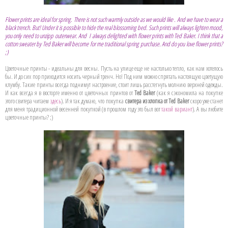
Flower prints are ideal for spring. There is not such warmly outside as we would like . And we have to wear a
black trench. But! Under it is possible to hide the real blossoming bed. Such prints will always lighten mood,
you only need to unzipp outerwear. And I always delighted with flower prints with Ted Baker. I think that a
cotton sweater by Ted Baker will become for me traditional spring purchase. And do you love flower prints?
;)
Цветочные принты - идеальны для весны. Пусть на улице еще не настолько тепло, как нам хотелось
бы. И до сих пор приходится носить черный тренч. Но! Под ним можно спрятать настоящую цветущую
клумбу. Такие принты всегда поднимут настроение, стоит лишь расстегнуть молнию верхней одежды.
И как всегда я в восторге именно от цветочных принтов от
Ted Baker
(как я сэкономила на покупке
этого свитера читаем
здесь
). И я так думаю, что покупка
свитера из хлопка от Ted Baker
скоро уже станет
для меня традиционной весенней покупкой (в прошлом году это был вот
такой вариант
). А вы любите
цветочные принты? ;)