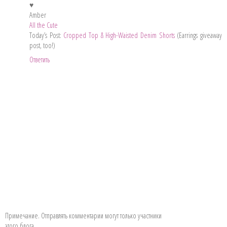
♥
Amber
All the Cute
Today’s Post:
Cropped Top & High-Waisted Denim Shorts
(Earrings giveaway
post, too!)
Ответить
Примечание. Отправлять комментарии могут только участники
этого блога.