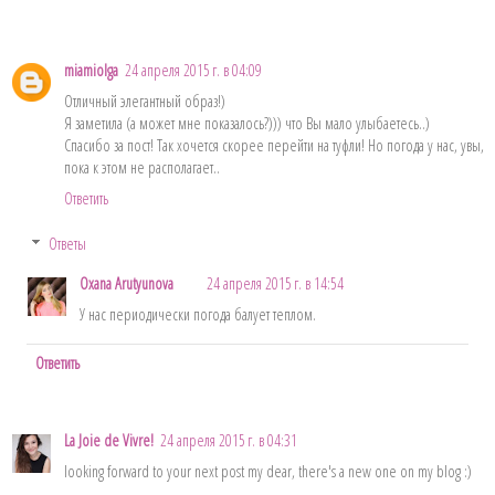
miamiolga
24 апреля 2015 г. в 04:09
Отличный элегантный образ!)
Я заметила (а может мне показалось?))) что Вы мало улыбаетесь..)
Спасибо за пост! Так хочется скорее перейти на туфли! Но погода у нас, увы,
пока к этом не располагает..
Ответить
Ответы
Oxana Arutyunova
24 апреля 2015 г. в 14:54
У нас периодически погода балует теплом.
Ответить
La Joie de Vivre!
24 апреля 2015 г. в 04:31
looking forward to your next post my dear, there's a new one on my blog :)