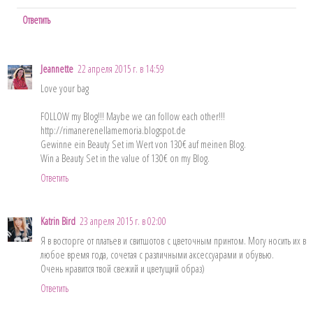
Ответить
Jeannette
22 апреля 2015 г. в 14:59
Love your bag
FOLLOW my Blog!!! Maybe we can follow each other!!!
http://rimanerenellamemoria.blogspot.de
Gewinne ein Beauty Set im Wert von 130€ auf meinen Blog.
Win a Beauty Set in the value of 130€ on my Blog.
Ответить
Katrin Bird
23 апреля 2015 г. в 02:00
Я в восторге от платьев и свитшотов с цветочным принтом. Могу носить их в
любое время года, сочетая с различными аксессуарами и обувью.
Очень нравится твой свежий и цветущий образ)
Ответить