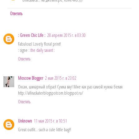
Ответить
: Green Chic Life :
28 апреля 2015 г. в 03:30
Fabulous! Lovely floral print!
: signe :
the daily savant :
Ответить
Moscow Blogger
2 мая 2015 г. в 23:02
Оксан, шикарный образ! Сумка вау! Мне как раз самой нужна белая
http://afinaskaterblogspotcom.blogspot.ru/
Ответить
Unknown
11 мая 2015 г. в 10:51
Great outfit... such a cute little bag!!