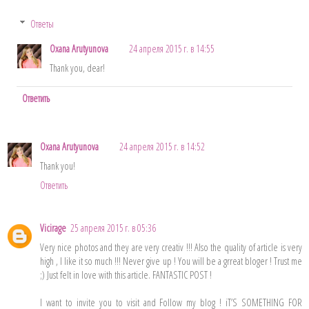
Ответы
Oxana Arutyunova
24 апреля 2015 г. в 14:55
Thank you, dear!
Ответить
Oxana Arutyunova
24 апреля 2015 г. в 14:52
Thank you!
Ответить
Vicirage
25 апреля 2015 г. в 05:36
Very nice photos and they are very creativ !!! Also the quality of article is very
high , I like it so much !!! Never give up ! You will be a grreat bloger ! Trust me
;) Just felt in love with this article. FANTASTIC POST !
I want to invite you to visit and Follow my blog ! iT’S SOMETHING FOR