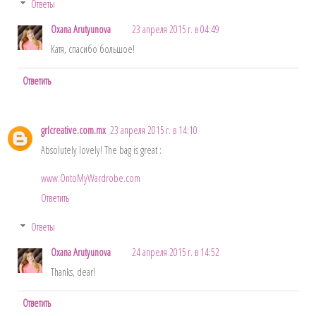
Ответы
Oxana Arutyunova
23 апреля 2015 г. в 04:49
Катя, спасибо большое!
Ответить
grlcreative.com.mx
23 апреля 2015 г. в 14:10
Absolutely lovely! The bag is great :
www.OntoMyWardrobe.com
Ответить
Ответы
Oxana Arutyunova
24 апреля 2015 г. в 14:52
Thanks, dear!
Ответить