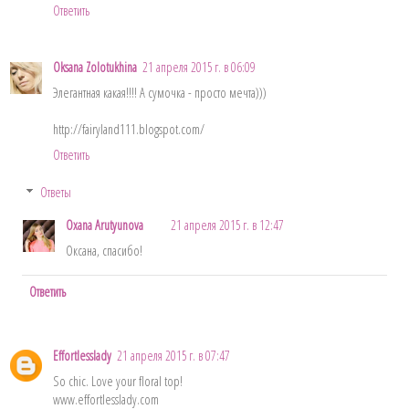
Ответить
Oksana Zolotukhina
21 апреля 2015 г. в 06:09
Элегантная какая!!!! А сумочка - просто мечта)))
http://fairyland111.blogspot.com/
Ответить
Ответы
Oxana Arutyunova
21 апреля 2015 г. в 12:47
Оксана, спасибо!
Ответить
Effortlesslady
21 апреля 2015 г. в 07:47
So chic. Love your floral top!
www.effortlesslady.com