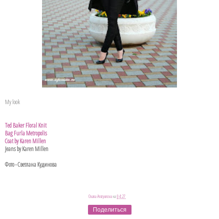
My look
Ted Baker Floral Knit
Bag Furla Metropolis
Coat by Karen Millen
Jeans by Karen Millen
Фото - Светлана Кудинова
Oxana Arutyunova
на
04:27
Поделиться