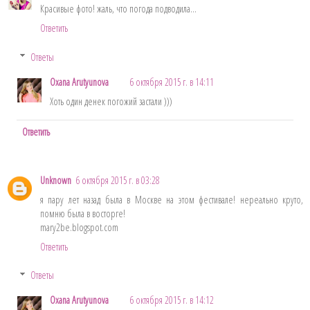
Красивые фото! жаль, что погода подводила...
Ответить
Ответы
Oxana Arutyunova
6 октября 2015 г. в 14:11
Хоть один денек погожий застали )))
Ответить
Unknown
6 октября 2015 г. в 03:28
я пару лет назад была в Москве на этом фестивале! нереально круто,
помню была в восторге!
mary2be.blogspot.com
Ответить
Ответы
Oxana Arutyunova
6 октября 2015 г. в 14:12