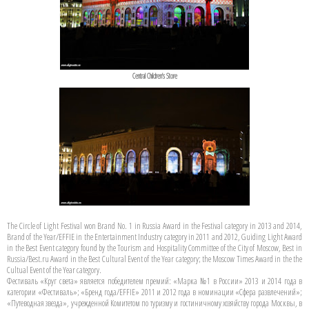
Central Children's Store
The Circle of Light Festival won Brand No. 1 in Russia Award in the Festival category in 2013 and 2014,
Brand of the Year/EFFIE in the Entertainment Industry category in 2011 and 2012, Guiding Light Award
in the Best Event category found by the Tourism and Hospitality Committee of the City of Moscow, Best in
Russia/Best.ru Award in the Best Cultural Event of the Year category; the Moscow Times Award in the the
Cultual Event of the Year category.
Фестиваль «Круг света» является победителем премий: «Марка №1 в России» 2013 и 2014 года в
категории «Фестиваль»; «Бренд года/EFFIE» 2011 и 2012 года в номинации «Сфера развлечений»;
«Путеводная звезда», учрежденной Комитетом по туризму и гостиничному хозяйству города Москвы, в