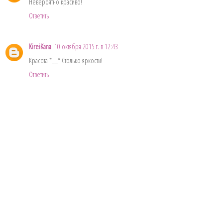
Невероятно красиво!
Ответить
KireiKana
10 октября 2015 г. в 12:43
Красота *__* Столько яркости!
Ответить