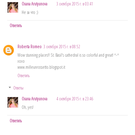
Oxana Arutyunova
3 октября 2015 г. в 03:41
Не за что ;)
Ответить
Roberta Romeo
3 октября 2015 г. в 08:52
Wow stunning places!! St. Basil's cathedral is so colorful and great! ^-^
xoxo
www.milleunrossetto.blogspot.it
Ответить
Ответы
Oxana Arutyunova
4 октября 2015 г. в 23:46
Oh, yes!
Ответить