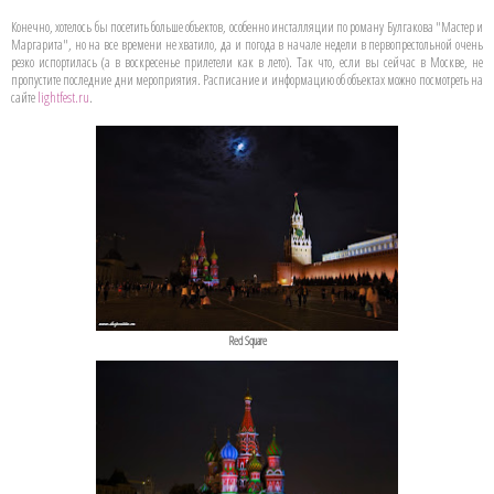
Конечно, хотелось бы посетить больше объектов, особенно инсталляции по роману Булгакова "Мастер и
Маргарита", но на все времени не хватило, да и погода в начале недели в первопрестольной очень
резко испортилась (а в воскресенье прилетели как в лето). Так что, если вы сейчас в Москве, не
пропустите последние дни мероприятия. Расписание и информацию об объектах можно посмотреть на
сайте
lightfest.ru
.
Red Square