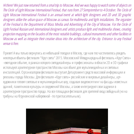
Hi there! We just now returned from a smal trip to Moscow. And we was happy to watch some of objects on
The Circle of Light Moscow International Festival, that runs from 27 Semptember to 4 October.
The Circle of
Light Moscow International Festival is an annual event at which light designers and 2D and 3D graphic
designers utilize the urban space of Moscow as canvas for multimedia and light installations. The organizer
of the Festival is the Department of Mass Media and Advertising of the City of Moscow. For the Circle of
Light Festival Russian and international designers and artists produce light and multimedia shows, creating
projection mapping on the facades of the most notable buildings, cultural monuments and other facilities in
Moscow as well as integrate their creative ideas into the architecture of the city. Entrance to any Festival
venue is free.
Привет! А мы только вернулись из небольшой поездки в Москву, где нам посчастливилось увидеть
некоторые объекты фестиваля "Круг света" 2015. Московский Международный фестиваль «Круг Света»
- ежегодное событие, в рамках которого светодизайнеры и профессионалы в области 2D и 3D графики
используют архитектурное пространство Москвы как объект для мультимедийных и световых
инсталляций. Организатором фестиваля выступает Департамент средств массовой информации и
рекламы города Москвы. Для фестиваля «Круг света» российские и мировые дизайнеры, арт-
художники готовят световые и мультимедийные шоу, создавая видеомэппинг на фасады известных
зданий, памятников культуры и сооружений Москвы, а также интегрируют свои задумки в
архитектурное пространство города. На все площадки фестиваля для зрителей вход свободный (но на
трибуны на Фрунзенской набережной - по пригласительным).