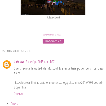
St. Basil's Cathedral
Oxana Arutyunova
на
10:26
Поделиться
27 КОММЕНТАРИЕВ:
Unknown
2 октября 2015 г. в 11:27
Que preciosa la ciudad de Moscow! Me encantaría poder verla. Un beso
guapa
http://todreamtheimpossiblemnoeliaco.blogspot.com.es/2015/10/hooded-
zipper.html
Ответить
Ответы