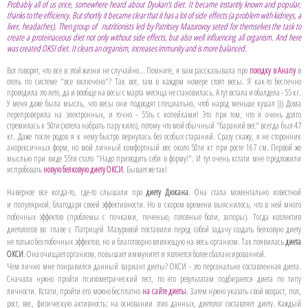
Probably all of us once, somewhere heard about Dyukan's diet. It became instantly known and popular,
thanks to the efficiency. But shortly it became clear that it has a lot of side effects (a problem with kidneys, a
liver, headaches). Then group of nutritionists led by Patritsey Mazurovoy seted for themselves the task to
create a proteinaceous diet not only without side effects, but also well influencing all organism. And here
was created OKSI diet. It clears an organism, increases immunity and is more balanced.
Вот говорят, что все в этой жизни не случайно... Помните, я вам рассказывала про
поездку в Анапу
в
отель по системе "все включено"? Так вот, там в каждом номере стоят весы. Я как-то беспечно
проводила это лето, да и вообще на весы с марта месяца не становилась. А тут встала и обалдела - 55 кг.
У меня даже была мысль, что весы они подводят специально, чтоб народ меньше кушал ))) Дома
перепроверила на электронных, и точно - 55ть с копейками! Это при том, что я очень долго
стремилась к 50ти (хотела набрать пару кило), потому что мой обычный "бараний вес" всегда был 47
кг. Даже после родов я к нему быстро вернулась без особых стараний. Сразу скажу, я не сторонник
анорексичных форм, но мой личный комфортный вес около 50ти кг при росте 167 см. Первой же
мыслью при виде 55ти стало "Надо приводить себя в форму!". И тут очень кстати мне предложили
испробовать
новую белковую диету ОКСИ
. Бывает же так!
Наверное все когда-то, где-то слышали про
диету Дюкана
. Она стала моментально известной
и популярной, благодаря своей эффективности. Но в скором времени выяснилось, что в ней много
побочных эффектов (проблемы с почками, печенью, головные боли, запоры). Тогда коллектив
диетологов во главе с Патрицей Мазуровой поставили перед собой задачу создать белковую диету
не только без побочных эффектов, но и благотворно влияющую на весь организм. Так появилась
диета
ОКСИ
. Она очищает организм, повышает иммунитет и является более сбалансированной.
Чем лично мне понравился данный вариант диеты? ОКСИ - это персонально составленная диета.
Сначала нужно пройти психометрический тест, по его результатам подбирается диета по типу
личности. Кстати, пройти его можно бесплатно
на сайте диеты
. Затем нужно указать свой возраст, пол,
рост, вес, физическую активность; на основании этих данных, диетолог составляет диету. Каждый