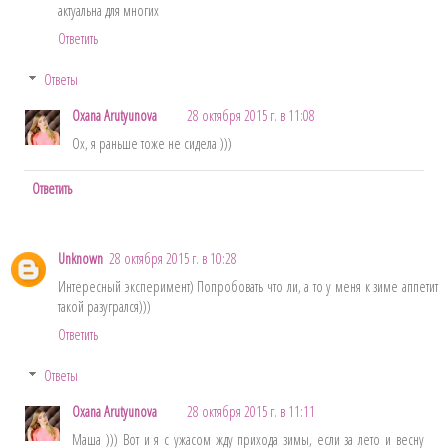
актуальна для многих
Ответить
Ответы
Oxana Arutyunova
28 октября 2015 г. в 11:08
Ох, я раньше тоже не сидела )))
Ответить
Unknown
28 октября 2015 г. в 10:28
Интересный эксперимент) Попробовать что ли, а то у меня к зиме аппетит
такой разугрался)))
Ответить
Ответы
Oxana Arutyunova
28 октября 2015 г. в 11:11
Маша ))) Вот и я с ужасом жду прихода зимы, если за лето и весну