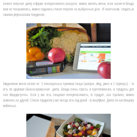
клиент получает диету в форме интерактивного аккаунта: можно менять меню, если какие-то блюда
вам не понравились, можно создавать список покупок на выбранные дни. И конечно же, следить за
своими результатами похудения.
Ежедневное меню состоит из 5 полноценных приемов пищи (завтрак, обед, ужин и 2 перекуса) - то
есть это здоровая сбалансированная диета. Блюда очень просты в приготовлении, и продукты для
них общедоступны. Если у вас есть пищевая непереносимость, то продукт, как правило, можно
заменить на другой. Список продуктов у вас всегда есть под рукой - в смартфоне. Диета по-настоящему
мобильна.