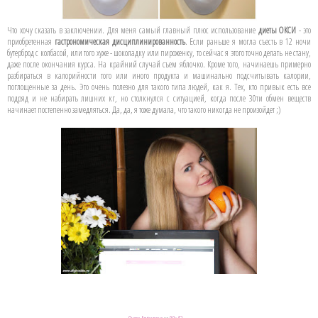
Что хочу сказать в заключении. Для меня самый главный плюс использование
диеты ОКСИ
- это
приобретенная
гастрономическая дисциплинированность
. Если раньше я могла съесть в 12 ночи
бутерброд с колбасой, или того хуже - шоколадку или пироженку, то сейчас я этого точно делать не стану,
даже после окончания курса. На крайний случай съем яблочко. Кроме того, начинаешь примерно
разбираться в калорийности того или иного продукта и машинально подсчитывать калории,
поглощенные за день. Это очень полезно для такого типа людей, как я. Тех, кто привык есть все
подряд и не набирать лишних кг, но столкнулся с ситуацией, когда после 30ти обмен веществ
начинает постепенно замедляться. Да, да, я тоже думала, что такого никогда не произойдет ;)