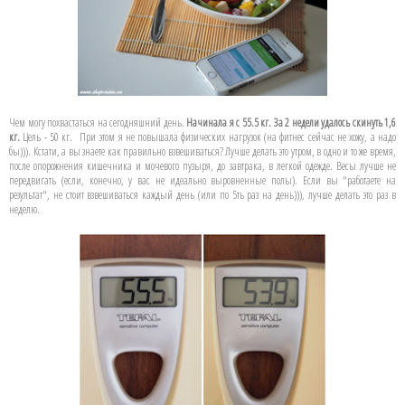
Чем могу похвастаться на сегодняшний день.
Начинала я с 55.5 кг. За 2 недели удалось скинуть 1,6
кг.
Цель - 50 кг. При этом я не повышала физических нагрузок (на фитнес сейчас не хожу, а надо
бы))). Кстати, а вы знаете как правильно взвешиваться? Лучше делать это утром, в одно и то же время,
после опорожнения кишечника и мочевого пузыря, до завтрака, в легкой одежде. Весы лучше не
передвигать (если, конечно, у вас не идеально выровненные полы). Если вы "работаете на
результат", не стоит взвешиваться каждый день (или по 5ть раз на день))), лучше делать это раз в
неделю.