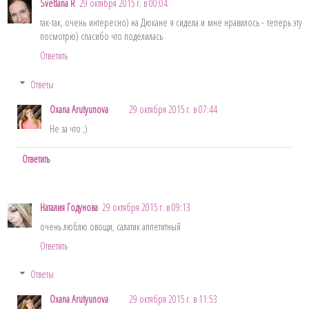
Svetlana R
29 октября 2015 г. в 00:04
так-так, очень интересно) на Дюкане я сидела и мне нравилось - теперь эту
посмотрю) спасибо что поделилась
Ответить
Ответы
Oxana Arutyunova
29 октября 2015 г. в 07:44
Не за что ;)
Ответить
Наталия Годунова
29 октября 2015 г. в 09:13
очень люблю овощи, салатик аппетитный
Ответить
Ответы
Oxana Arutyunova
29 октября 2015 г. в 11:53