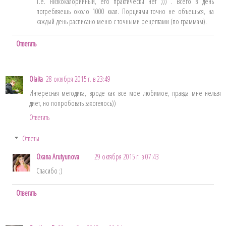
Т.е. низкокалорийный, его практически нет ))) . Всего в день
потребляешь около 1000 ккал. Порциями точно не объешься, на
каждый день расписано меню с точными рецептами (по граммам).
Ответить
Olaita
28 октября 2015 г. в 23:49
Интересная методика, вроде как все мое любимое, правда мне нельзя
диет, но попробовать захотелось))
Ответить
Ответы
Oxana Arutyunova
29 октября 2015 г. в 07:43
Спасибо ;)
Ответить