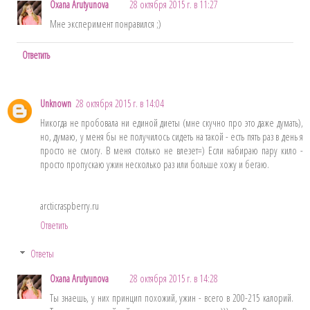
Oxana Arutyunova
28 октября 2015 г. в 11:27
Мне эксперимент понравился ;)
Ответить
Unknown
28 октября 2015 г. в 14:04
Никогда не пробовала ни единой диеты (мне скучно про это даже думать),
но, думаю, у меня бы не получилось сидеть на такой - есть пять раз в день я
просто не смогу. В меня столько не влезет=) Если набираю пару кило -
просто пропускаю ужин несколько раз или больше хожу и бегаю.
arcticraspberry.ru
Ответить
Ответы
Oxana Arutyunova
28 октября 2015 г. в 14:28
Ты знаешь, у них принцип похожий, ужин - всего в 200-215 калорий.