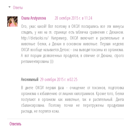
Ответы
Oxana Arutyunova
28 октября 2015 г. в 11:24
Ого, ужас какой! Вот поэтому в ОКСИ постарались все эти минусы
сгладить, у них на гл. странице есть табличка сравнения с Дюканом.
http://dietaoksi.ru/ Например, ОКСИ включает и растительные и
животные белки, а Дюкан в основном животные. Первая неделю
ОКСИ вообще называется Детокс - она выводит токсины из организма.
А вот порции дозволенных продуктов, в отличие от Дюкана, строго
регламентированы )))
Анонимный
29 октября 2015 г. в 02:25
В диете ОКСИ первая фаза - очищение от токсинов, подготовка
организма к избавлению от лишних килограммов. Кроме того, белки
поступают в организм как животные, так и растительный. Диета
сбалансирована. Поэтому почки не перегружены продуктами
распада, не портится кожа.
Ответить