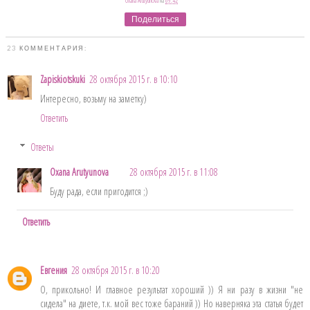
Oxana Arutyunova
на
09:42
Поделиться
23 КОММЕНТАРИЯ:
Zapiskiotskuki
28 октября 2015 г. в 10:10
Интересно, возьму на заметку)
Ответить
Ответы
Oxana Arutyunova
28 октября 2015 г. в 11:08
Буду рада, если пригодится ;)
Ответить
Евгения
28 октября 2015 г. в 10:20
О, прикольно! И главное результат хороший )) Я ни разу в жизни "не
сидела" на диете, т.к. мой вес тоже бараний )) Но наверняка эта статья будет