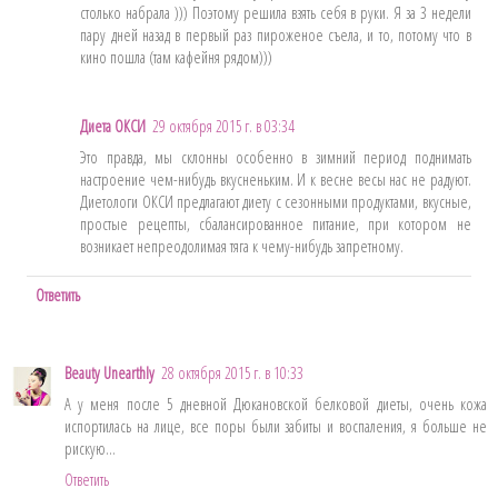
столько набрала ))) Поэтому решила взять себя в руки. Я за 3 недели
пару дней назад в первый раз пироженое съела, и то, потому что в
кино пошла (там кафейня рядом)))
Диета ОКСИ
29 октября 2015 г. в 03:34
Это правда, мы склонны особенно в зимний период поднимать
настроение чем-нибудь вкусненьким. И к весне весы нас не радуют.
Диетологи ОКСИ предлагают диету с сезонными продуктами, вкусные,
простые рецепты, сбалансированное питание, при котором не
возникает непреодолимая тяга к чему-нибудь запретному.
Ответить
Beauty Unearthly
28 октября 2015 г. в 10:33
А у меня после 5 дневной Дюкановской белковой диеты, очень кожа
испортилась на лице, все поры были забиты и воспаления, я больше не
рискую...
Ответить